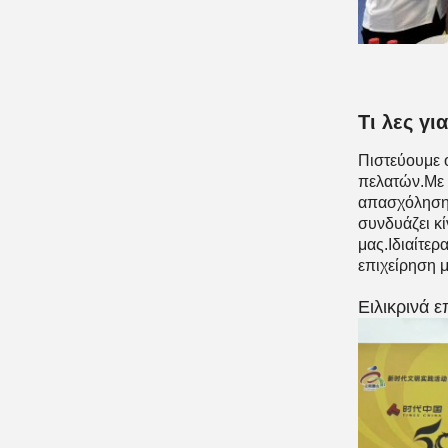
Τι λες γι
Πιστεύουμε ό
πελατών.Με 
απασχόλησης
συνδυάζει κί
μας.Ιδιαίτερ
επιχείρηση 
Ειλικρινά 