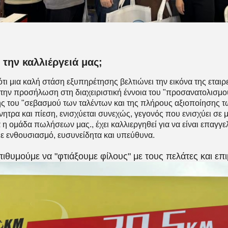
α την καλλιέργειά μας;
τι μια καλή στάση εξυπηρέτησης βελτιώνει την εικόνα της εται
την προσήλωση στη διαχειριστική έννοια του "προσανατολισμο
 του "σεβασμού των ταλέντων και της πλήρους αξιοποίησης τω
νητρα και πίεση, ενισχύεται συνεχώς, γεγονός που ενισχύει σε μ
α η ομάδα πωλήσεων μας., έχει καλλιεργηθεί για να είναι επαγγε
με ενθουσιασμό, ευσυνείδητα και υπεύθυνα.
επιθυμούμε να "φτιάξουμε φίλους" με τους πελάτες και επ