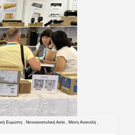
ική Ευρώπη , Νοτιοανατολική Ασία , Μέση Ανατολή ,