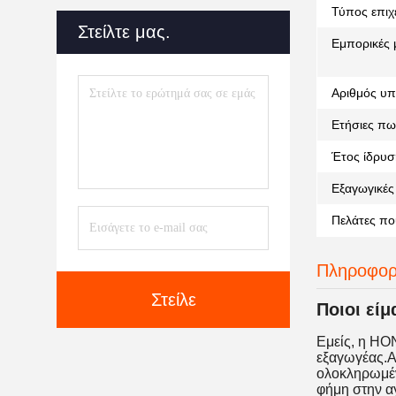
Τύπος επιχ
Στείλτε μας.
Εμπορικές 
Αριθμός υπ
Ετήσιες πω
Έτος ίδρυσ
Εξαγωγικές 
Πελάτες πο
Πληροφορί
Στείλε
Ποιοι είμ
Εμείς, η HO
εξαγωγέας.Α
ολοκληρωμέν
φήμη στην αγ