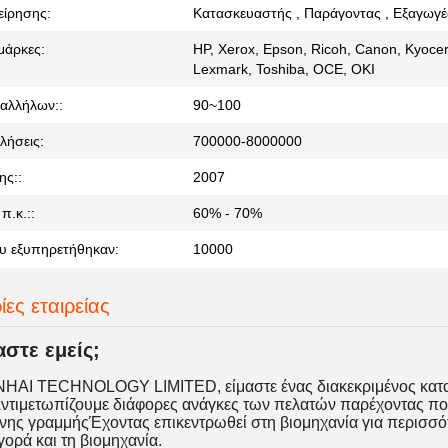
είρησης:
Κατασκευαστής , Παράγοντας , Εξαγωγ
μάρκες:
HP, Xerox, Epson, Ricoh, Canon, Kyocer
Lexmark, Toshiba, OCE, OKI
αλλήλων::
90~100
λήσεις:
700000-8000000
ης::
2007
π.κ.::
60% - 70%
υ εξυπηρετήθηκαν:
10000
ες εταιρείας
αστε εμείς;
NHAI TECHNOLOGY LIMITED, είμαστε ένας διακεκριμένος κατα
ντιμετωπίζουμε διάφορες ανάγκες των πελατών παρέχοντας ποι
ης γραμμήςΈχοντας επικεντρωθεί στη βιομηχανία για περισσότ
ορά και τη βιομηχανία.