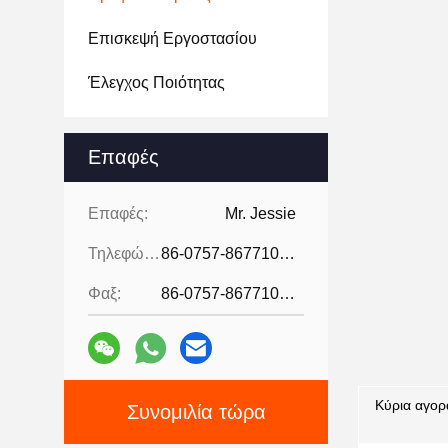
Επισκεψή Εργοστασίου
Έλεγχος Ποιότητας
Επαφές
Επαφές:
Mr. Jessie
Τηλεφώνημα:
86-0757-86771039
Φαξ:
86-0757-86771039
Κύρια αγορ
Συνομιλία τώρα