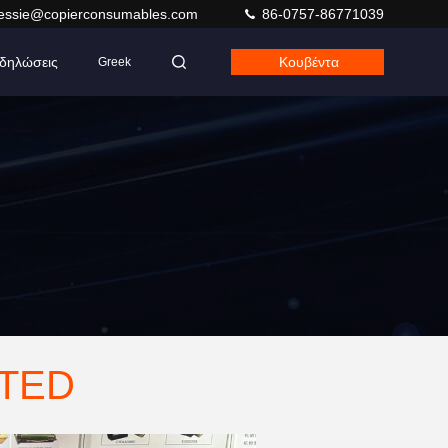
jessie@copierconsumables.com
86-0757-86771039
δηλώσεις
Κουβέντα
Greek
ITED