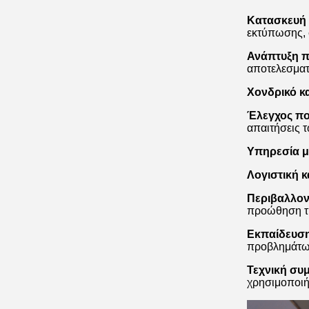
Κατασκευή 
εκτύπωσης, 
Ανάπτυξη π
αποτελεσματ
Χονδρικό κα
Έλεγχος πο
απαιτήσεις 
Υπηρεσία μ
Λογιστική 
Περιβαλλον
προώθηση τη
Εκπαίδευσ
προβλημάτων
Τεχνική συ
χρησιμοποιή