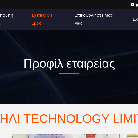
πομπή
Σχετικά Με
Επικοινωνήστε Μαζί
Εκ
R
Εμάς
Μας
Προφίλ εταιρείας
HAI TECHNOLOGY LIM