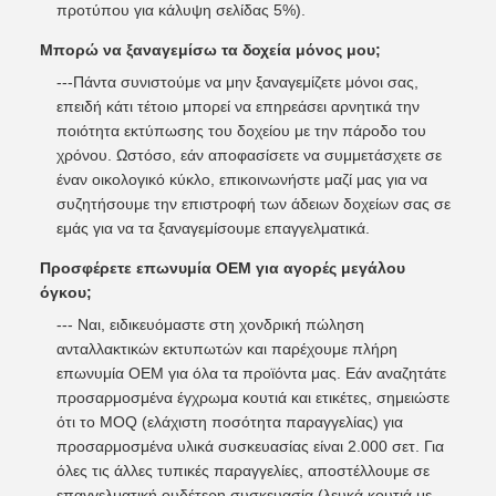
προτύπου για κάλυψη σελίδας 5%).
Μπορώ να ξαναγεμίσω τα δοχεία μόνος μου;
---Πάντα συνιστούμε να μην ξαναγεμίζετε μόνοι σας,
επειδή κάτι τέτοιο μπορεί να επηρεάσει αρνητικά την
ποιότητα εκτύπωσης του δοχείου με την πάροδο του
χρόνου. Ωστόσο, εάν αποφασίσετε να συμμετάσχετε σε
έναν οικολογικό κύκλο, επικοινωνήστε μαζί μας για να
συζητήσουμε την επιστροφή των άδειων δοχείων σας σε
εμάς για να τα ξαναγεμίσουμε επαγγελματικά.
Προσφέρετε επωνυμία OEM για αγορές μεγάλου
όγκου;
--- Ναι, ειδικευόμαστε στη χονδρική πώληση
ανταλλακτικών εκτυπωτών και παρέχουμε πλήρη
επωνυμία OEM για όλα τα προϊόντα μας. Εάν αναζητάτε
προσαρμοσμένα έγχρωμα κουτιά και ετικέτες, σημειώστε
ότι το MOQ (ελάχιστη ποσότητα παραγγελίας) για
προσαρμοσμένα υλικά συσκευασίας είναι 2.000 σετ. Για
όλες τις άλλες τυπικές παραγγελίες, αποστέλλουμε σε
επαγγελματική ουδέτερη συσκευασία (λευκά κουτιά με