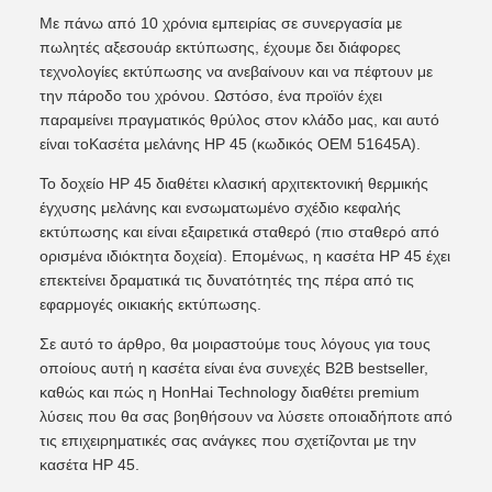
Με πάνω από 10 χρόνια εμπειρίας σε συνεργασία με
πωλητές αξεσουάρ εκτύπωσης, έχουμε δει διάφορες
τεχνολογίες εκτύπωσης να ανεβαίνουν και να πέφτουν με
την πάροδο του χρόνου. Ωστόσο, ένα προϊόν έχει
παραμείνει πραγματικός θρύλος στον κλάδο μας, και αυτό
είναι το
Κασέτα μελάνης HP 45 (κωδικός OEM 51645A)
.
Το δοχείο HP 45 διαθέτει κλασική αρχιτεκτονική θερμικής
έγχυσης μελάνης και ενσωματωμένο σχέδιο κεφαλής
εκτύπωσης και είναι εξαιρετικά σταθερό (πιο σταθερό από
ορισμένα ιδιόκτητα δοχεία). Επομένως, η κασέτα HP 45 έχει
επεκτείνει δραματικά τις δυνατότητές της πέρα ​​από τις
εφαρμογές οικιακής εκτύπωσης.
Σε αυτό το άρθρο, θα μοιραστούμε τους λόγους για τους
οποίους αυτή η κασέτα είναι ένα συνεχές B2B bestseller,
καθώς και πώς η HonHai Technology διαθέτει premium
λύσεις που θα σας βοηθήσουν να λύσετε οποιαδήποτε από
τις επιχειρηματικές σας ανάγκες που σχετίζονται με την
κασέτα HP 45.