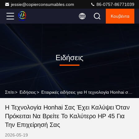
jessie@copierconsumables.com
86-0757-86771039
Κουβέντα
Ειδήσεις
Σπίτι
>
Ειδήσεις
>
Εταιρικές ειδήσεις για Η τεχνολογία Honhai σας έχει καλύψει όταν πρόκειται να βρείτε το καλύτερο HP 45 για την επιχείρησή σας
Η Τεχνολογία Honhai Σας Έχει Καλύψει Όταν
Πρόκειται Να Βρείτε Το Καλύτερο HP 45 Για
Την Επιχείρησή Σας
2026-05-19