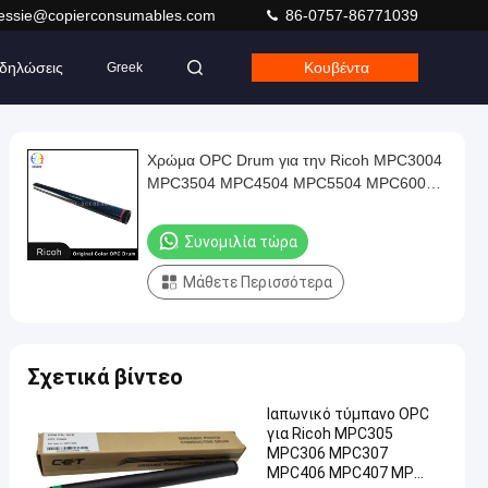
jessie@copierconsumables.com
86-0757-86771039
δηλώσεις
Κουβέντα
Greek
Χρώμα OPC Drum για την Ricoh MPC3004
MPC3504 MPC4504 MPC5504 MPC6004
MP C3004 C3504 C4504 C5504 C6004
Συνομιλία τώρα
Μάθετε Περισσότερα
Σχετικά βίντεο
Ιαπωνικό τύμπανο OPC
για Ricoh MPC305
MPC306 MPC307
MPC406 MPC407 MP