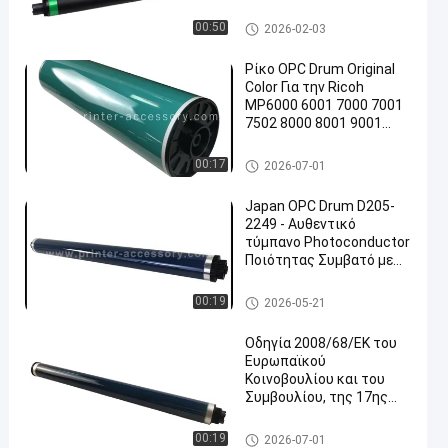
C305 C306 C307 C406
C407 Ανταλλακτικά
Ρίκο OPC Drum
00:50
2026-02-03
εκτυπωτή
Ρίκο OPC Drum Original
Color Για την Ricoh
MP6000 6001 7000 7001
7502 8000 8001 9001
en
9002 Im7000 8000 9000
B2469510
Ρίκο OPC Drum
00:17
2026-07-01
Japan OPC Drum D205-
2249 - Αυθεντικό
τύμπανο Photoconductor
Ποιότητας Συμβατό με
Ricoh
MP305SP/MP305SPF
Ρίκο OPC Drum
00:19
2026-05-21
Οδηγία 2008/68/ΕΚ του
Ευρωπαϊκού
Κοινοβουλίου και του
Συμβουλίου, της 17ης
Δεκεμβρίου 2008,
σχετικά με τη θέσπιση
Ρίκο OPC Drum
00:19
2026-07-01