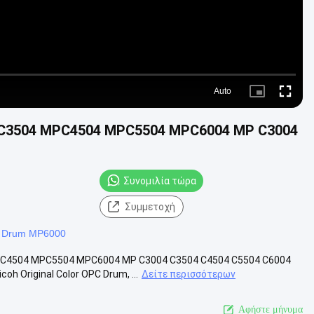
Auto
Picture-
Fullscre
in-
Picture
PC3504 MPC4504 MPC5504 MPC6004 MP C3004
Συνομιλία τώρα
Συμμετοχή
 Drum MP6000
PC4504 MPC5504 MPC6004 MP C3004 C3504 C4504 C5504 C6004
 Original Color OPC Drum, ...
Δείτε περισσότερων
Αφήστε μήνυμα