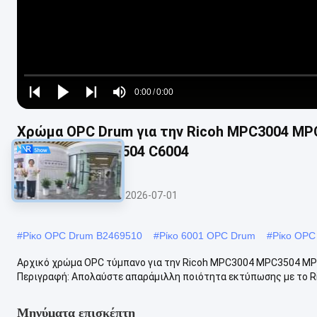
Loaded
:
0%
0:00
/
0:00
Play
Play
Play
Mute
Current
Duration
next
next
Χρώμα OPC Drum για την Ricoh MPC3004 M
Time
C3504 C4504 C5504 C6004
Τύμπανο OPC
2026-07-01
#
Ρίκο OPC Drum B2469510
#
Ρίκο 6001 OPC Drum
#
Ρίκο OPC
Αρχικό χρώμα OPC τύμπανο για την Ricoh MPC3004 MPC3504 M
Περιγραφή: Απολαύστε απαράμιλλη ποιότητα εκτύπωσης με το Ricoh
Μηνύματα επισκέπτη