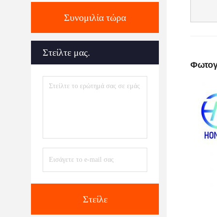
Συνομιλία τώρα
Στείλτε μας.
Φωτογ
Στείλε