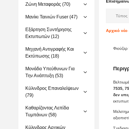
Επισημαίν
Ζώνη Μεταφοράς
(70)
Τύπος 
Μανίκι Ταινιών Fuser
(47)
Εξάρτηση Συντήρησης
Αρχικό νέο 
Εκτυπωτών
(12)
Φιούζερ
Μηχανή Αντιγραφής Και
Εκτύπωσης
(18)
Περιγ
Μονάδα Υπεύθυνων Για
Την Ανάπτυξη
(53)
Βελτιωμ
Κύλινδρος Επαναλείψεων
7535, 75
δεν υπε
(79)
εκτυπωτή
Καθαρίζοντας Λεπίδα
Μελετημέ
Τυμπάνων
(58)
αξιοπιστ
Κύλινδρος Αρχικών
Σχεδιασμ