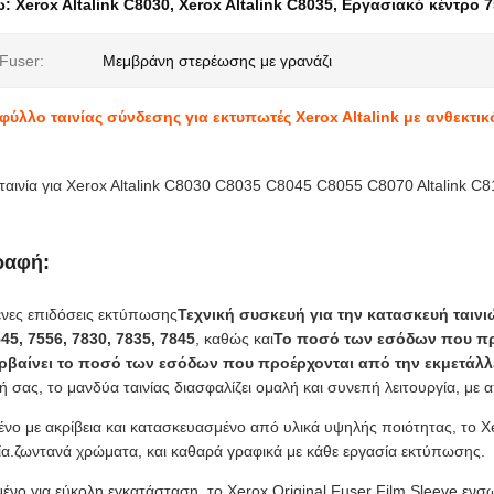
ω:
Xerox Altalink C8030
,
Xerox Altalink C8035
,
Εργασιακό κέντρο 7
Fuser:
Μεμβράνη στερέωσης με γρανάζι
φύλλο ταινίας σύνδεσης για εκτυπωτές Xerox Altalink με ανθεκτικ
 ταινία για Xerox Altalink C8030 C8035 C8045 C8055 C8070 Altalink 
ραφή:
ένες επιδόσεις εκτύπωσης
Τεχνική συσκευή για την κατασκευή ταινι
45, 7556, 7830, 7835, 7845
, καθώς και
Το ποσό των εσόδων που πρ
ρβαίνει το ποσό των εσόδων που προέρχονται από την εκμετάλλ
 σας, το μανδύα ταινίας διασφαλίζει ομαλή και συνεπή λειτουργία, με
νο με ακρίβεια και κατασκευασμένο από υλικά υψηλής ποιότητας, το Xer
ία.ζωντανά χρώματα, και καθαρά γραφικά με κάθε εργασία εκτύπωσης.
ένο για εύκολη εγκατάσταση, το Xerox Original Fuser Film Sleeve ε