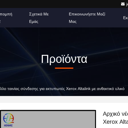
πομπή
Σχετικά Με
Επικοινωνήστε Μαζί
Εκ
R
Εμάς
Μας
Προϊόντα
λλο ταινίας σύνδεσης για εκτυπωτές Xerox Altalink με ανθεκτικό υλικό
Αρχικό νέ
Xerox Alt