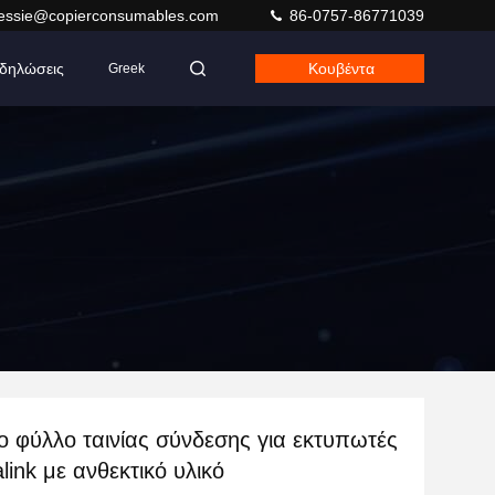
jessie@copierconsumables.com
86-0757-86771039
δηλώσεις
Κουβέντα
Greek
ο φύλλο ταινίας σύνδεσης για εκτυπωτές
alink με ανθεκτικό υλικό