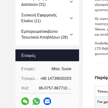
Δαπανών
(31)
εξασφαλ
εμπιστευ
Συσκευή Εφαρμογής
Ως κορυ
Ελαίου
(11)
ποιότητ
Sleeve,
Εμπορευματοκιβώτιο
και από
Τονωτικού Αποβλήτων
(26)
Αναβαθμί
LTD.Βεβα
φωτοτυπ
Επαφές
Επαφές:
Miss. Susie
Παράμ
Τηλεφώνημα:
+86 14739630203
Φαξ:
86-0757-86771039
Τύπος
Για χ