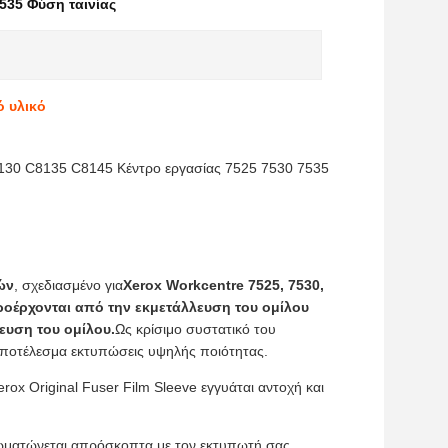
535 Φύση ταινίας
ό υλικό
C8130 C8135 C8145 Κέντρο εργασίας 7525 7530 7535
ών
, σχεδιασμένο για
Xerox Workcentre 7525, 7530,
οέρχονται από την εκμετάλλευση του ομίλου
ευση του ομίλου.
Ως κρίσιμο συστατικό του
 αποτέλεσμα εκτυπώσεις υψηλής ποιότητας.
ox Original Fuser Film Sleeve εγγυάται αντοχή και
νσωματώνεται απρόσκοπτα με τον εκτυπωτή σας,