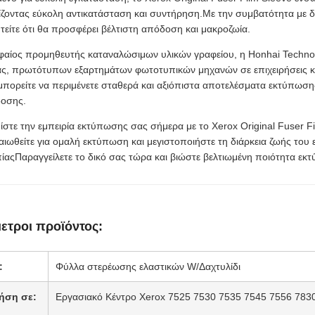
ίζοντας εύκολη αντικατάσταση και συντήρηση.Με την συμβατότητα με 
τείτε ότι θα προσφέρει βέλτιστη απόδοση και μακροζωία.
φαίος προμηθευτής καταναλώσιμων υλικών γραφείου, η Honhai Techno
ας, πρωτότυπων εξαρτημάτων φωτοτυπικών μηχανών σε επιχειρήσεις κα
 μπορείτε να περιμένετε σταθερά και αξιόπιστα αποτελέσματα εκτύπω
δοσης.
στε την εμπειρία εκτύπωσης σας σήμερα με το Xerox Original Fuser F
ιωθείτε για ομαλή εκτύπωση και μεγιστοποιήστε τη διάρκεια ζωής του
ίαςΠαραγγείλετε το δικό σας τώρα και βιώστε βελτιωμένη ποιότητα εκ
ετροι προϊόντος:
:
Φύλλα στερέωσης ελαστικών W/Δαχτυλίδι
ρήση σε:
Εργασιακό Κέντρο Xerox 7525 7530 7535 7545 7556 783