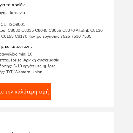
για το προϊόν
γής: Ιαπωνία
 CE, ISO9001
λου: C8030 C8035 C8045 C8055 C8070 Altalink C8130
C8155 C8170 Κέντρο εργασίας 7525 7530 7535
ς και αποστολής
αγγελίας min: 10
επτομέρειες: Αρχική συσκευασία
οσης: 5-10 εργάσιμες ημέρες
ς: T/T, Western Union
ε την καλύτερη τιμή