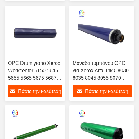
τιμή
τιμή
OPC Drum για το Xerox
Μονάδα τυμπάνου OPC
Workcenter 5150 5645
για Xerox AltaLink C8030
5655 5665 5675 5687
8035 8045 8055 8070
5735 5740 5845 5855
WorkCentre 7525 7530
Πάρτε την καλύτερη
Πάρτε την καλύτερη
5865 5875
7535 7545 7556 7830
7835 7845 7855 7970
τιμή
τιμή
Premium Version με
Εισαγόμενο Σωλήνα
Οξειδίου