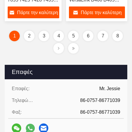
7525 7530 7556 7830
DocuPrint P355 P365
Πάρτε την καλύτερη
Πάρτε την καλύτερη
7845 Πολυλειτουργικός
M355 P455 M455df P355d
εκτυπωτής OPC Drum
P455d 85K
τιμή
τιμή
1
2
3
4
5
6
7
8
Επαφές
Επαφές:
Mr. Jessie
Τηλεφώνημα:
86-0757-86771039
Φαξ:
86-0757-86771039