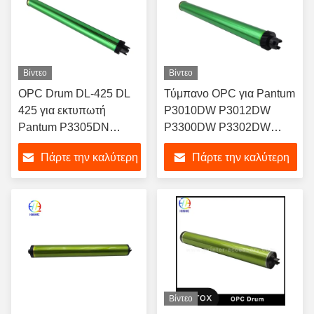
Βίντεο
Βίντεο
OPC Drum DL-425 DL
Τύμπανο OPC για Pantum
425 για εκτυπωτή
P3010DW P3012DW
Pantum P3305DN
P3300DW P3302DW
P3305DW M7105DN
M6702DW M7100DW
Πάρτε την καλύτερη
Πάρτε την καλύτερη
M7105DW
M7100DW M7102DW
Τυπογράφος DL-410 DL
τιμή
τιμή
410
Βίντεο