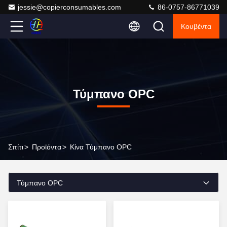
jessie@copierconsumables.com
86-0757-86771039
Κουβέντα
Τύμπανο OPC
Σπίτι
>
Προϊόντα
>
Κίνα Τύμπανο OPC
Τύμπανο OPC