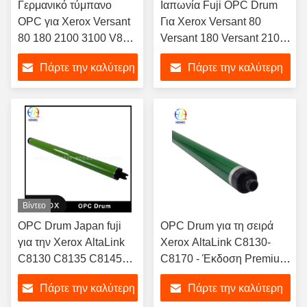
Γερμανικό τύμπανο
Ιαπωνία Fuji OPC Drum
OPC για Xerox Versant
Για Xerox Versant 80
80 180 2100 3100 V80
Versant 180 Versant 2100
V2100 V3100
Versant 3100 V80 V180
Πάρτε την καλύτερη
Πάρτε την καλύτερη
V2100 V3100 Αντιγράφων
OPC
τιμή
τιμή
Βίντεο
OPC Drum Japan fuji
OPC Drum για τη σειρά
για την Xerox AltaLink
Xerox AltaLink C8130-
C8130 C8135 C8145
C8170 - Έκδοση Premium
C8155 C8170
Long Life
Πάρτε την καλύτερη
Πάρτε την καλύτερη