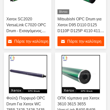
Βίντεο
Xerox SC2020
Mitsubishi OPC Drum για
VersaLink C7020 OPC
Xerox D95 D110 D125
Drum - Εισαγόμενος
D110P D125P 4110 4112
σωλήνας
4127
Πάρτε την καλύτερη
Πάρτε την καλύτερη
τιμή
τιμή
Φούτζι Πορφυρό OPC
ΟΠΚ τύμπανο για Xerox
Drum Για Xerox WC
3610 3615 3655
7855 7425 7428 7435
VersaLink B400 B405