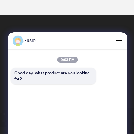
Susie
9:03 PM
Good day, what product are you looking 
Γρήγοροι Σύνδεσμοι
for?
Προφίλ εταιρείας
Επισκεψή εργοστασίου
Έλεγχος ποιότητας
Ειδήσεις