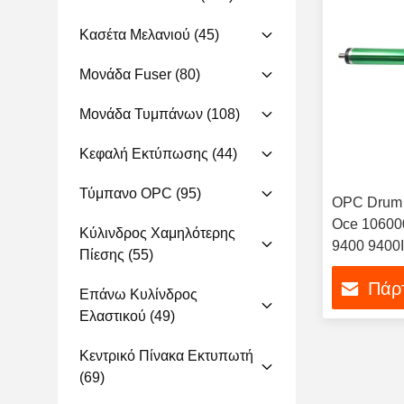
Κασέτα Μελανιού
(45)
Μονάδα Fuser
(80)
Μονάδα Τυμπάνων
(108)
Κεφαλή Εκτύπωσης
(44)
Τύμπανο OPC
(95)
OPC Drum M
Oce 10600
Κύλινδρος Χαμηλότερης
9400 9400I
Πίεσης
(55)
7056 TDS
Πάρτ
TDS400 T
Επάνω Κυλίνδρος
Σχέδιο κύμ
Ελαστικού
(49)
Φωτοαποδέ
Κεντρικό Πίνακα Εκτυπωτή
(69)