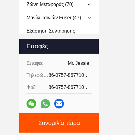
Ζώνη Μεταφοράς
(70)
Μανίκι Ταινιών Fuser
(47)
Εξάρτηση Συντήρησης
Εκτυπωτών
(12)
Επαφές
Μηχανή Αντιγραφής Και
Εκτύπωσης
(18)
Επαφές:
Mr. Jessie
Μονάδα Υπεύθυνων Για
Τηλεφώνημα:
86-0757-86771039
Την Ανάπτυξη
(53)
Φαξ:
86-0757-86771039
Κύλινδρος Επαναλείψεων
(79)
Καθαρίζοντας Λεπίδα
Τυμπάνων
(58)
Συνομιλία τώρα
Κύλινδρος Αρχικών