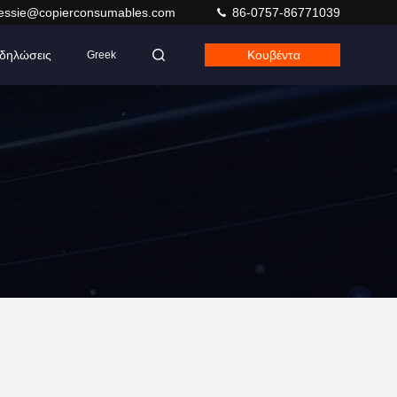
jessie@copierconsumables.com
86-0757-86771039
δηλώσεις
Κουβέντα
Greek