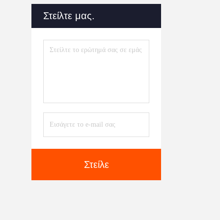
Δαπανών
(31)
Στείλτε μας.
Συσκευή Εφαρμογής
Ελαίου
(11)
Εμπορευματοκιβώτιο
Τονωτικού Αποβλήτων
(26)
Στείλε