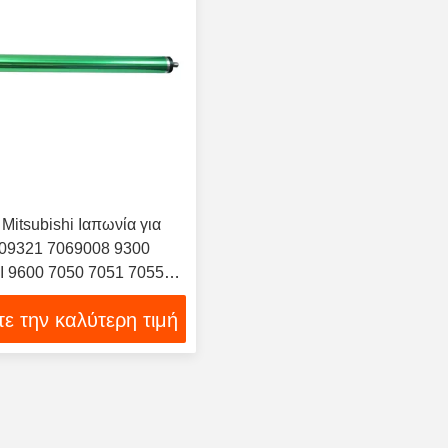
itsubishi Ιαπωνία για
09321 7069008 9300
I 9600 7050 7051 7055
100 TDS300 TDS320
ε την καλύτερη τιμή
DS450 TDS600 TDS700
ατος 300 340 350 360 750
κτης Drum