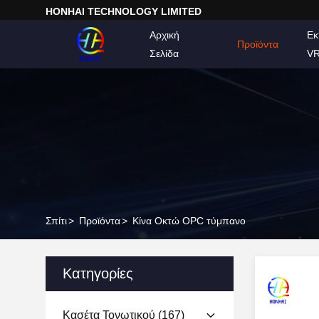
HONHAI TECHNOLOGY LIMITED
Αρχική
Εκ
Προϊόντα
Σελίδα
V
Σπίτι
>
Προϊόντα
>
Κίνα Οκτώ OPC τύμπανο
Κατηγορίες
Κασέτα Τονωτικού
(167)