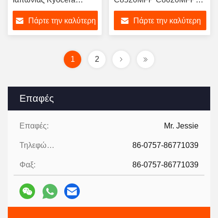
ECOSYS MA4500ifx
C8025MFP C8030MFP
Πάρτε την καλύτερη
Πάρτε την καλύτερη
MA4500ix PA4500x
C8525MFP TK-895
MA4500ifx MA4500ix
τιμή
τιμή
PA4500x TK3402 TK-
3402
1
2
Επαφές
Επαφές:
Mr. Jessie
Τηλεφώνημα:
86-0757-86771039
Φαξ:
86-0757-86771039