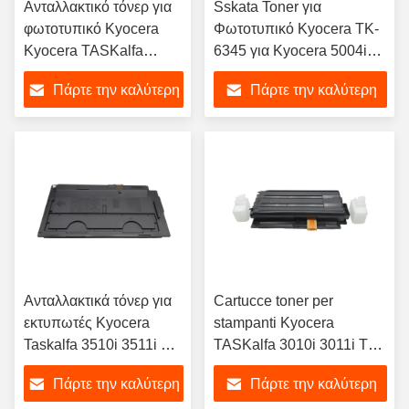
Ανταλλακτικό τόνερ για
Sskata Toner για
φωτοτυπικό Kyocera
Φωτοτυπικό Kyocera TK-
Kyocera TASKalfa
6345 για Kyocera 5004i
5052ci 5053i 6052ci
6004i 7004i 4004 5004
Πάρτε την καλύτερη
Πάρτε την καλύτερη
6053ci TK-8515 TK-
6004 7004i Φωτοτυπικό
8516 TK-8517 TK-8518
τιμή
τιμή
TK-8519 Ιαπωνίας
SAKATA toner
Ανταλλακτικά τόνερ για
Cartucce toner per
εκτυπωτές Kyocera
stampanti Kyocera
Taskalfa 3510i 3511i TK
TASKalfa 3010i 3011i TK-
7205 TK-7205
7105 TK 7105
Πάρτε την καλύτερη
Πάρτε την καλύτερη