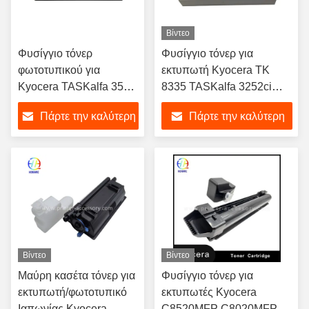
Βίντεο
Φυσίγγιο τόνερ
Φυσίγγιο τόνερ για
φωτοτυπικού για
εκτυπωτή Kyocera TK
Kyocera TASKalfa 3500i
8335 TASKalfa 3252ci
4500i 5500i 3501i 4501i
3253ci, σκόνη Ιαπωνίας, 1
Πάρτε την καλύτερη
Πάρτε την καλύτερη
5501i TK-6305
σετ
1T02LH0NL1
τιμή
τιμή
Βίντεο
Βίντεο
Μαύρη κασέτα τόνερ για
Φυσίγγιο τόνερ για
εκτυπωτή/φωτοτυπικό
εκτυπωτές Kyocera
Ιαπωνίας Kyocera
C8520MFP C8020MFP