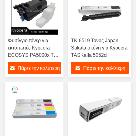
Φυσίγγιο τόνερ για
ΤΚ-8519 Τόνος Japan
εκτυπωτές Kyocera
Sakata σκόνη για Kyocera
ECOSYS PA5000x TK-
TASKalfa 5052ci
3410 1T0C0X0NL0,
Πάρτε την καλύτερη
Πάρτε την καλύτερη
μαύρο φυσίγγιο τόνερ
τιμή
τιμή