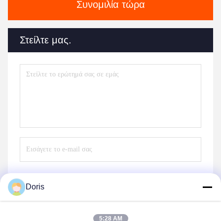
Συνομιλία τώρα
Στείλτε μας.
Doris
Στείλε
5:28 AM