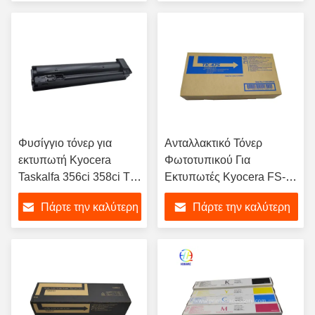
τιμή
τιμή
Φυσίγγιο τόνερ για
Ανταλλακτικό Τόνερ
εκτυπωτή Kyocera
Φωτοτυπικού Για
Taskalfa 356ci 358ci TK-
Εκτυπωτές Kyocera FS-
5205 CMYK
6025MFP FS-6030MFP
Πάρτε την καλύτερη
Πάρτε την καλύτερη
FS-6525MFP FS-
6530MFP TK-475
τιμή
τιμή