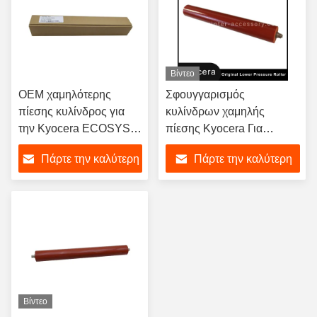
Βίντεο
OEM χαμηλότερης
Σφουγγαρισμός
πίεσης κυλίνδρος για
κυλίνδρων χαμηλής
την Kyocera ECOSYS
πίεσης Kyocera Για
P2040 P2235 P2335
Kyocera FS4100 FS4200
Πάρτε την καλύτερη
Πάρτε την καλύτερη
M2040 M2135 M2235
FS4300 M3550 M3560
εκτυπωτής χαμηλότερος
P3045 P3050 P3055
τιμή
τιμή
κυλίνδρος
P3060 Τμήματα
αντιγραφής
Βίντεο