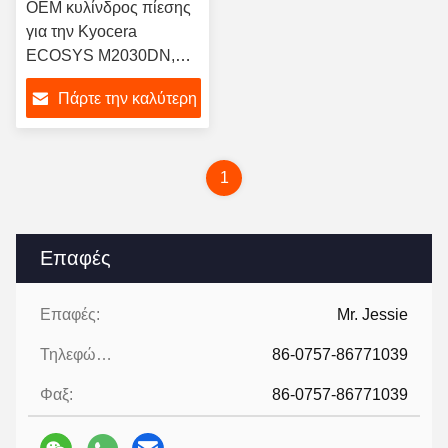
OEM κυλίνδρος πίεσης
για την Kyocera
ECOSYS M2030DN,
ECOSYS M2035DN,
Πάρτε την καλύτερη
ECOSYS M2530DN,
ECOSYS M2535DN,
τιμή
ECOSYS P2035DN,
ECOSYS P2135DN
1
κυλίνδρος με κάτω
μανίκι
Επαφές
Επαφές:
Mr. Jessie
Τηλεφώνημα:
86-0757-86771039
Φαξ:
86-0757-86771039