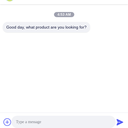
4:53 AM
Good day, what product are you looking for?
HONHAI TECHNOLOGY LIMITED
jessie@copierconsumables.com
86-0757-86771039
Κτίριο H, Guangping International Industrial Park
Pingzhou, Nanhai District Foshan, Guangdong, Κίνα
Κίνα Καλή ποιότητα Κασέτα τονωτικού Προμηθευτής. 2024-
2026 HONHAI TECHNOLOGY LIMITED Όλα τα δικαιώματα
διατηρούνται.