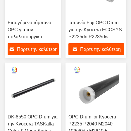
Εισαγόμενο τύμπανο
Ιαπωνία Fuji OPC Drum
OPC για τον
για την Kyocera ECOSYS
πολυλειτουργικό
P2235dn P2235dw
εκτυπωτή λέιζερ
P2040dn P2040dw
Πάρτε την καλύτερη
Πάρτε την καλύτερη
χρώματος A4 της
P2335dd P2335dn
Kyocera M6230 M6630
P2335dw M2135dn
τιμή
τιμή
M6235 M6635 M6030
M2635dn M2635dw
M6530 M6035 M6535
M2735dw M2040dn
DK-5140
M2540dn M2540dw
M2640idw M2235dn
M2735dn M2835dw
Τμήματα αντιγραφής
DK-8550 OPC Drum για
OPC Drum for Kyocera
την Kyocera TASKalfa
P2235 P2040 M2040
Color & Mono Series
M2540dn M2640dv