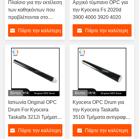
Πλαίσιο για την εκτέλεση
Αρχικό τύμπανο OPC για
των καθηκόντων που
την Kyocera Fs 2020d
προβλέπονται στο
3900 4000 3920 4020
παράρτημα I του
Πάρτε την καλύτερη
Πάρτε την καλύτερη
κανονισμού (ΕΚ) αριθ.
τιμή
τιμή
Βίντεο
Βίντεο
Ιαπωνία Original OPC
Kyocera OPC Drum για
Drum For Kyocera
την Kyocera Taskalfa
Taskalfa 3212i Τμήματα
3510i Τμήματα αντιγραφής
αντιγραφής μονάδας
Ιαπωνία
Πάρτε την καλύτερη
Πάρτε την καλύτερη
τύπου τύπου τύπου