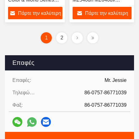
3552ci 4002i 4052ci
M2135dm M2635dn - High
Πάρτε την καλύτερη
Πάρτε την καλύτερη
4053ci 5002i 5052ci
Yield Edition
5053ci 6002i
τιμή
τιμή
Τεχνουργήματα
ανταλλακτικών
1
2
Επαφές
Επαφές:
Mr. Jessie
Τηλεφώνημα:
86-0757-86771039
Φαξ:
86-0757-86771039