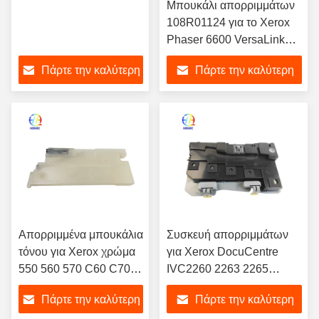
Μπουκάλι απορριμμάτων
108R01124 για το Xerox
Phaser 6600 VersaLink
C400 C405 WorkCentre
Πάρτε την καλύτερη
Πάρτε την καλύτερη
6605 6655 6655i
τιμή
τιμή
Απορριμμένα μπουκάλια
Συσκευή απορριμμάτων
τόνου για Xerox χρώμα
για Xerox DocuCentre
550 560 570 C60 C70
IVC2260 2263 2265
EC70 700 700i
WorkCentre 7120 7125
Πάρτε την καλύτερη
Πάρτε την καλύτερη
008R12990
7220 7225 7225