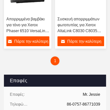
Απορριμμένα βαμβάκι
Συσκευή απορριμμάτων
για τόνο για Xerox
φωτοτυπίας για Xerox
Phaser 6510 VersaLink
AltaLink C8030 C8035
C500 C505 C600 C605
C8045 C8055 C8070
Πάρτε την καλύτερη
Πάρτε την καλύτερη
WorkCentre 6515
Κέντρο εργασίας 7425
εκτυπωτή
7428 7435 7525 7530
τιμή
τιμή
7535 7545 7556 7830
7835 7845 7855 7970
1
008R13061
Επαφές
Επαφές:
Mr. Jessie
Τηλεφώνημα:
86-0757-86771039