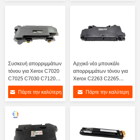
CWAA0777 008R13089
τιμή
τιμή
Συσκευή απορριμμάτων
Αρχικό νέο μπουκάλι
τόνου για Xerox C7020
απορριμμάτων τόνου για
C7025 C7030 C7120
Xerox C2263 C2265
C7125 C7130
C2263 VersaLink C7020
Πάρτε την καλύτερη
Πάρτε την καλύτερη
115R00128
C7025 C7030 C7120
C7125 C7130 Cartridge
τιμή
τιμή
CWAA0885 115R00128
115R128