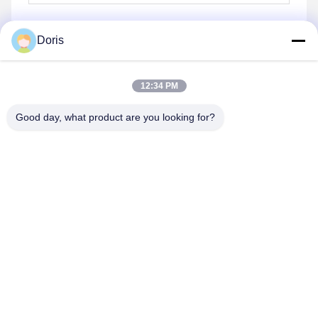
Doris
Στείλε
12:34 PM
Good day, what product are you looking for?
HONHAI TECHNOLOGY LIMITED
jessie@copierconsumables.com
86-0757-86771039
Κτίριο H, Guangping International Industrial Park
Pingzhou, Nanhai District Foshan, Guangdong, Κίνα