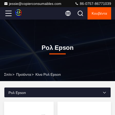
jessie@copierconsumables.com
86-0757-86771039
Κουβέντα
Ρολ Epson
Σπίτι
>
Προϊόντα
>
Κίνα Ρολ Epson
Ρολ Epson