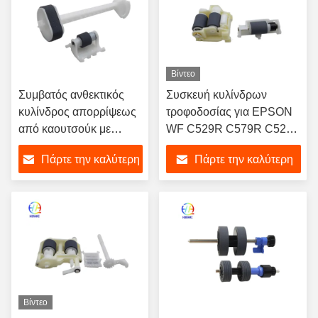
Βίντεο
Συμβατός ανθεκτικός
Συσκευή κυλίνδρων
κυλίνδρος απορρίψεως
τροφοδοσίας για EPSON
από καουτσούκ με
WF C529R C579R C5210
εγκατάσταση διαδρόμου
C5290 C5710 C5790
Πάρτε την καλύτερη
Πάρτε την καλύτερη
για εκτυπωτές Epson
M5298 M5299 M5799
L3110 L3150 L3210
1736257 1775149
τιμή
τιμή
L3250
κυλίνδροι εκτυπωτή
Βίντεο