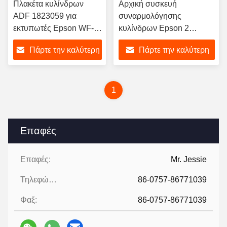
Πλακέτα κυλίνδρων
Αρχική συσκευή
ADF 1823059 για
συναρμολόγησης
εκτυπωτές Epson WF-
κυλίνδρων Epson 2
C5710 C5790
B12B819711 για σαρωτές
Πάρτε την καλύτερη
Πάρτε την καλύτερη
DS-870 DS-970
τιμή
τιμή
1
Επαφές
Επαφές:
Mr. Jessie
Τηλεφώνημα:
86-0757-86771039
Φαξ:
86-0757-86771039