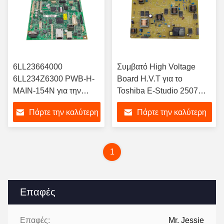
6LL23664000
Συμβατό High Voltage
6LL234Z6300 PWB-H-
Board H.V.T για το
MAIN-154N για την
Toshiba E-Studio 2507
Toshiba
2809 με εγκατάσταση
Πάρτε την καλύτερη
Πάρτε την καλύτερη
Slide-in και υψηλή
ποιότητα εκτύπωσης
τιμή
τιμή
1
Επαφές
Επαφές:
Mr. Jessie