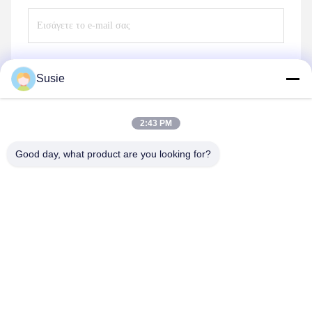
Susie
Στείλε
2:43 PM
Good day, what product are you looking for?
HONHAI TECHNOLOGY LIMITED
jessie@copierconsumables.com
86-0757-86771039
Κτίριο H, Guangping International Industrial Park
Pingzhou, Nanhai District Foshan, Guangdong, Κίνα