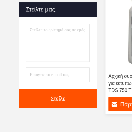
Δαπανών
(31)
Στείλτε μας.
Συσκευή Εφαρμογής
Ελαίου
(11)
Εμπορευματοκιβώτιο
Τονωτικού Αποβλήτων
(26)
Αρχική συ
για εκτυπω
TDS 750 T
Στείλε
Πάρτ