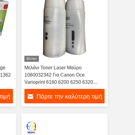
Βίντεο
dge
Μελάνι Toner Laser Μαύρο
91362
1060032342 Για Canon Oce
Varioprint 6160 6200 6250 6320
1060032342 5474B002AA Toner
τιμή
Πάρτε την καλύτερη τιμή