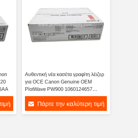
anon
Αυθεντική νέα κασέτα γραφίτη λέιζερ
120
για OCE Canon Genuine OEM
06AA
PlotWave PW900 1060124657
Κασέτα γραφίτη
τιμή
Πάρτε την καλύτερη τιμή