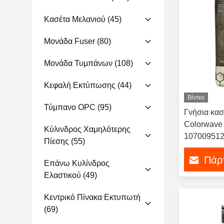
Κασέτα Μελανιού
(45)
Μονάδα Fuser
(80)
Μονάδα Τυμπάνων
(108)
Κεφαλή Εκτύπωσης
(44)
Βίντεο
Τύμπανο OPC
(95)
Γνήσια κασ
Colorwave
Κύλινδρος Χαμηλότερης
107009512
Πίεσης
(55)
Πάρτ
Επάνω Κυλίνδρος
Ελαστικού
(49)
Κεντρικό Πίνακα Εκτυπωτή
(69)