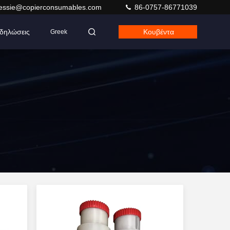
jessie@copierconsumables.com
86-0757-86771039
δηλώσεις
Κουβέντα
Greek