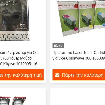
Βίντεο
έτα τόνερ λέιζερ για Oce
Πρωτότυπο Laser Toner Cartri
 3700 Τόνερ Μαύρο
για Oce Colorwave 300 10600
0 Κίτρινο 1070095116
ε την καλύτερη τιμή
Πάρτε την καλύτερη 