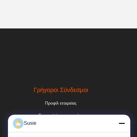
Γρήγοροι Σύνδεσμοι
Προφίλ εταιρείας
Επισκεψή εργοστασίου
Susie
Έλεγχος ποιότητας