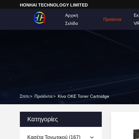
HONHAI TECHNOLOGY LIMITED
Αρχική
Εκ
Προϊόντα
Σελίδα
V
Σπίτι
>
Προϊόντα
>
Κίνα ΟΚΕ Toner Cartnidge
Κατηγορίες
Κασέτα Τονωτικού
(167)