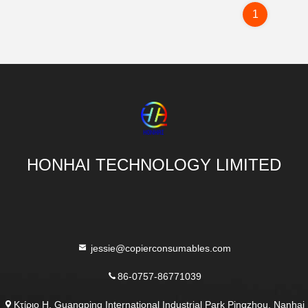
1
HONHAI TECHNOLOGY LIMITED
jessie@copierconsumables.com
86-0757-86771039
Κτίριο H, Guangping International Industrial Park Pingzhou, Nanhai