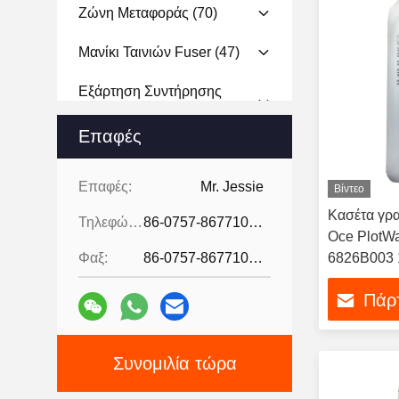
Ζώνη Μεταφοράς
(70)
Μανίκι Ταινιών Fuser
(47)
Εξάρτηση Συντήρησης
Εκτυπωτών
(12)
Επαφές
Μηχανή Αντιγραφής Και
Εκτύπωσης
(18)
Επαφές:
Mr. Jessie
Βίντεο
Μονάδα Υπεύθυνων Για
Κασέτα γρα
Τηλεφώνημα:
86-0757-86771039
Την Ανάπτυξη
(53)
Oce PlotWa
Φαξ:
86-0757-86771039
6826B003 
Κύλινδρος Επαναλείψεων
(79)
Πάρτ
Καθαρίζοντας Λεπίδα
Τυμπάνων
(58)
Συνομιλία τώρα
Κύλινδρος Αρχικών