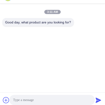
3:11 AM
Good day, what product are you looking for?
HONHAI TECHNOLOGY LIMITED
jessie@copierconsumables.com
86-0757-86771039
Κτίριο H, Guangping International Industrial Park
Pingzhou, Nanhai District Foshan, Guangdong, Κίνα
Κίνα Καλή ποιότητα Κασέτα τονωτικού Προμηθευτής. 2024-
2026 HONHAI TECHNOLOGY LIMITED Όλα τα δικαιώματα
διατηρούνται.