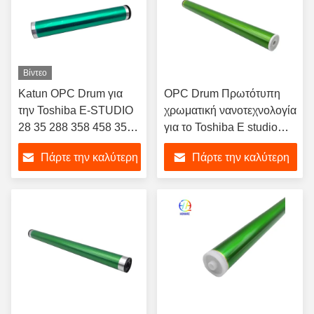
Βίντεο
Katun OPC Drum για
OPC Drum Πρωτότυπη
την Toshiba E-STUDIO
χρωματική νανοτεχνολογία
28 35 288 358 458 350
για το Toshiba E studio
352 353 450 45 452 453
255 256 205 305 306 355
Πάρτε την καλύτερη
Πάρτε την καλύτερη
356 455 456 506 257 307
357 457 507 4530 OD-
τιμή
τιμή
4530 OD 4530 OPC Drum