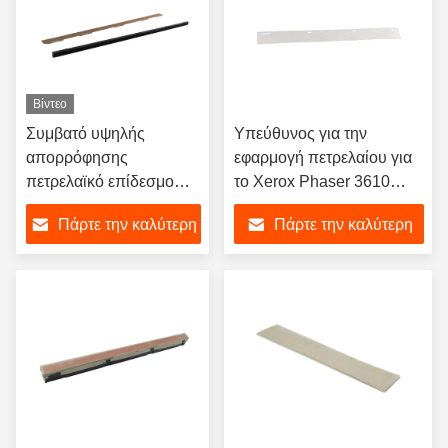
Βίντεο
Συμβατό υψηλής
Υπεύθυνος για την
απορρόφησης
εφαρμογή πετρελαίου για
πετρελαϊκό επίδεσμο
το Xerox Phaser 3610
Fuser Pad εμποδίζει την
WC3615 VersaLink B400
Πάρτε την καλύτερη
Πάρτε την καλύτερη
προσκόλληση του τόνου
B405
για τα μέρη φωτοτυπίας
τιμή
τιμή
Xerox