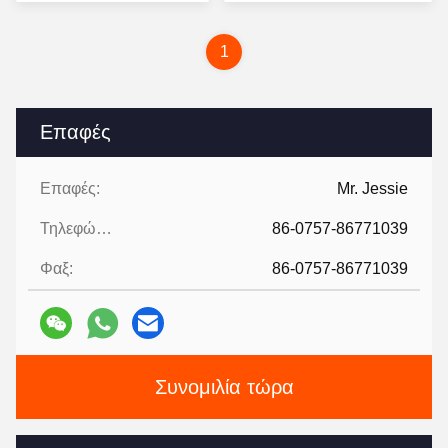
σταθεροποίησης
τιμή
τιμή
1
Επαφές
Επαφές:
Mr. Jessie
Τηλεφώνημα:
86-0757-86771039
Φαξ:
86-0757-86771039
Συνομιλία τώρα