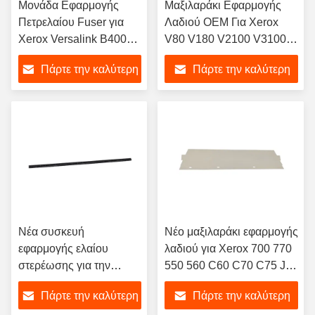
Μονάδα Εφαρμογής
Μαξιλαράκι Εφαρμογής
Πετρελαίου Fuser για
Λαδιού OEM Για Xerox
Xerox Versalink B400
V80 V180 V2100 V3100
B405
Copier Fixing Oil
Πάρτε την καλύτερη
Πάρτε την καλύτερη
Application
τιμή
τιμή
Νέα συσκευή
Νέο μαξιλαράκι εφαρμογής
εφαρμογής ελαίου
λαδιού για Xerox 700 770
στερέωσης για την
550 560 C60 C70 C75 J75
Xerox WC7855
DocuColor 240 242 250
Πάρτε την καλύτερη
Πάρτε την καλύτερη
ALTALINK C8055
252 260 Εφαρμογή λαδιού