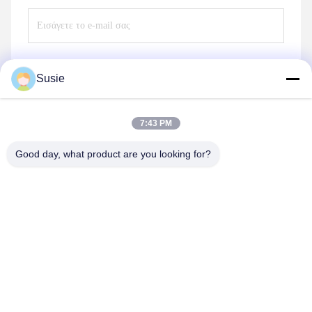
Susie
Στείλε
7:43 PM
Good day, what product are you looking for?
HONHAI TECHNOLOGY LIMITED
jessie@copierconsumables.com
86-0757-86771039
Κτίριο H, Guangping International Industrial Park
Pingzhou, Nanhai District Foshan, Guangdong, Κίνα