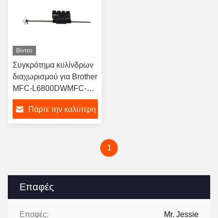
Βίντεο
Συγκρότημα κυλίνδρων
διαχωρισμού για Brother
MFC-L6800DWMFC-
L6900DW
Πάρτε την καλύτερη
τιμή
1
Επαφές
Επαφές:
Mr. Jessie