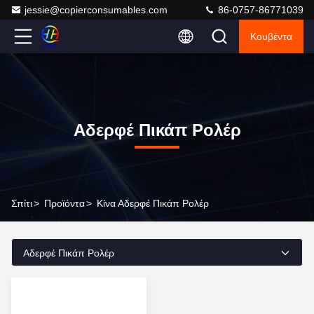
jessie@copierconsumables.com
86-0757-86771039
Κουβέντα
Αδερφέ Πικάπ Ρολέρ
Σπίτι
>
Προϊόντα
>
Κίνα Αδερφέ Πικάπ Ρολέρ
Αδερφέ Πικάπ Ρολέρ