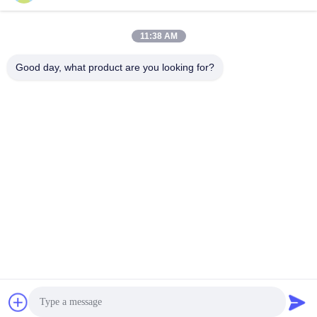
11:38 AM
Good day, what product are you looking for?
HONHAI TECHNOLOGY LIMITED
jessie@copierconsumables.com
86-0757-86771039
Κτίριο H, Guangping International Industrial Park
Pingzhou, Nanhai District Foshan, Guangdong, Κίνα
Κίνα Καλή ποιότητα Κασέτα τονωτικού Προμηθευτής. 2024-
2026 HONHAI TECHNOLOGY LIMITED Όλα τα δικαιώματα
διατηρούνται.