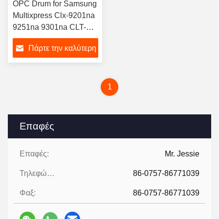
OPC Drum for Samsung
Multixpress Clx-9201na
9251na 9301na CLT-
R809
Πάρτε την καλύτερη
τιμή
1
Επαφές
Επαφές:
Mr. Jessie
Τηλεφώνημα:
86-0757-86771039
Φαξ:
86-0757-86771039