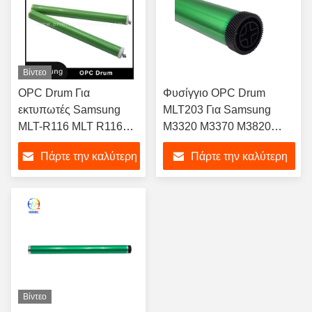
Βίντεο
OPC Drum Για
Φυσίγγιο OPC Drum
εκτυπωτές Samsung
MLT203 Για Samsung
MLT-R116 MLT R116
M3320 M3370 M3820
SL2626 2826 2676
M3870 M4020 M4024
Πάρτε την καλύτερη
Πάρτε την καλύτερη
2876
M4070 Printer OPC Drum
τιμή
τιμή
Βίντεο