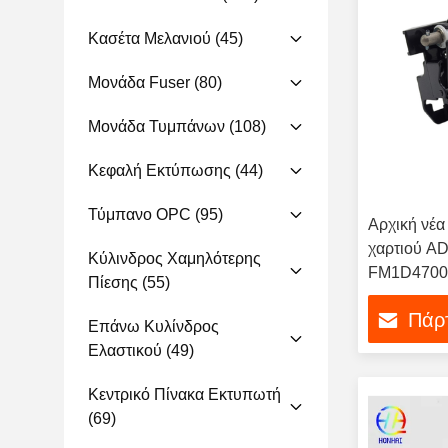
Κασέτα Μελανιού
(45)
Μονάδα Fuser
(80)
Μονάδα Τυμπάνων
(108)
Κεφαλή Εκτύπωσης
(44)
Τύμπανο OPC
(95)
Αρχική νέ
χαρτιού A
Κύλινδρος Χαμηλότερης
FM1D47000
Πίεσης
(55)
AV1 DADF
Πάρτ
ADVANCE 
Επάνω Κυλίνδρος
Τυποποιητι
Ελαστικού
(49)
Κεντρικό Πίνακα Εκτυπωτή
(69)