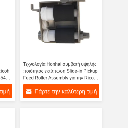
ς
Τεχνολογία Honhai συμβατή υψηλής
Ricoh
ποιότητας εκτύπωση Slide-in Pickup
554SP
Feed Roller Assembly για την Ricoh
055SP
IM 550F IM 600SRF
τιμή
Πάρτε την καλύτερη τιμή