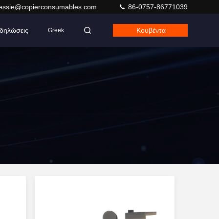
jessie@copierconsumables.com
86-0757-86771039
δηλώσεις
Κουβέντα
Greek