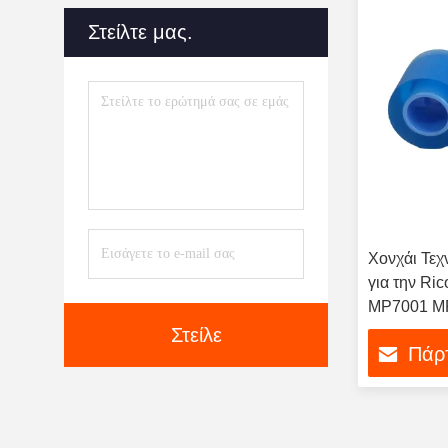
Δαπανών
(31)
Στείλτε μας.
Συσκευή Εφαρμογής
Ελαίου
(11)
Εμπορευματοκιβώτιο
Τονωτικού Αποβλήτων
(26)
Χονχάι Τεχ
για την Ri
MP7001 MP
1082 AF03
Στείλε
Πάρτ