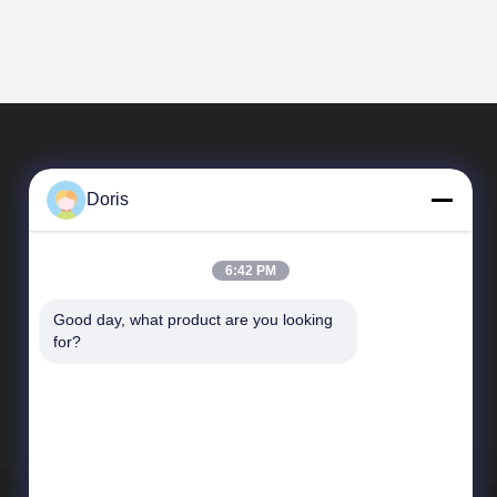
Doris
6:42 PM
Good day, what product are you looking 
Γρήγοροι Σύνδεσμοι
for?
Προφίλ εταιρείας
Επισκεψή εργοστασίου
Έλεγχος ποιότητας