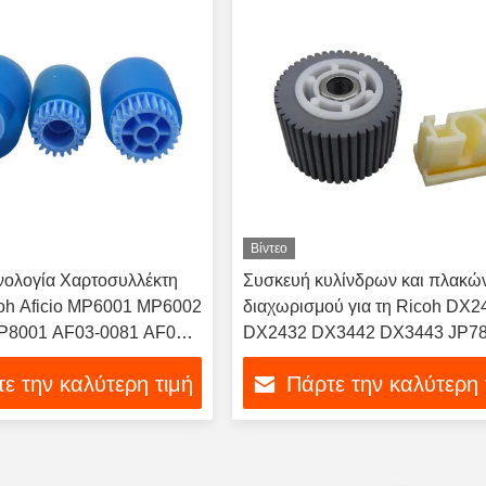
Βίντεο
νολογία Χαρτοσυλλέκτη
Συσκευή κυλίνδρων και πλακώ
coh Aficio MP6001 MP6002
διαχωρισμού για τη Ricoh DX2
8001 AF03-0081 AF03-
DX2432 DX3442 DX3443 JP7
-2080 Χαρτοσυλλέκτη
JP785C κυλίνδρους και πλακώ
ε την καλύτερη τιμή
Πάρτε την καλύτερη 
τριβής