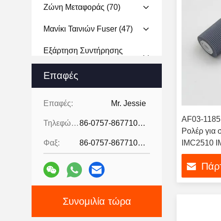
Ζώνη Μεταφοράς
(70)
Μανίκι Ταινιών Fuser
(47)
Εξάρτηση Συντήρησης
Εκτυπωτών
(12)
Επαφές
Μηχανή Αντιγραφής Και
Εκτύπωσης
(18)
Επαφές:
Mr. Jessie
Μονάδα Υπεύθυνων Για
AF03-1185
Τηλεφώνημα:
86-0757-86771039
Την Ανάπτυξη
(53)
Ρολέρ για 
Φαξ:
86-0757-86771039
IMC2510 I
Κύλινδρος Επαναλείψεων
IMC4510 I
(79)
Πάρτ
χαρτιού
Καθαρίζοντας Λεπίδα
Τυμπάνων
(58)
Συνομιλία τώρα
Κύλινδρος Αρχικών