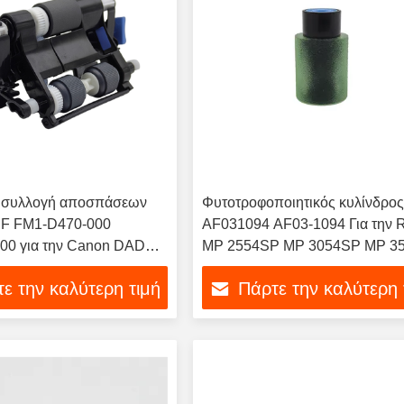
α συλλογή αποσπάσεων
Φυτοτροφοποιητικός κυλίνδρο
DF FM1-D470-000
AF031094 AF03-1094 Για την 
0 για την Canon DADF-
MP 2554SP MP 3054SP MP 3
-BA1 imageRUNNER
MP 4054SP MP 4055SP MP 5
ε την καλύτερη τιμή
Πάρτε την καλύτερη 
C3325i C3330i
MP 6055SP Αντιγραφής
κά εξαρτήματα