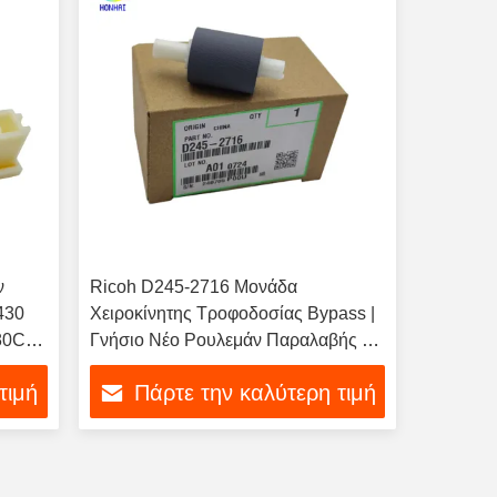
ν
Ricoh D245-2716 Μονάδα
430
Χειροκίνητης Τροφοδοσίας Bypass |
80C
Γνήσιο Νέο Ρουλεμάν Παραλαβής για
ν
Ricoh SP2014 SP2014D SP2014AD
τιμή
Πάρτε την καλύτερη τιμή