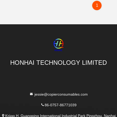
1
HONHAI TECHNOLOGY LIMITED
jessie@copierconsumables.com
86-0757-86771039
Κτίριο H, Guangping International Industrial Park Pingzhou, Nanhai