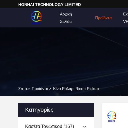
HONHAI TECHNOLOGY LIMITED
Αρχική
Εκ
Προϊόντα
Σελίδα
V
Σπίτι
>
Προϊόντα
>
Κίνα Ρολάρι Ricoh Pickup
Κατηγορίες
Κασέτα Τονωτικού
(167)