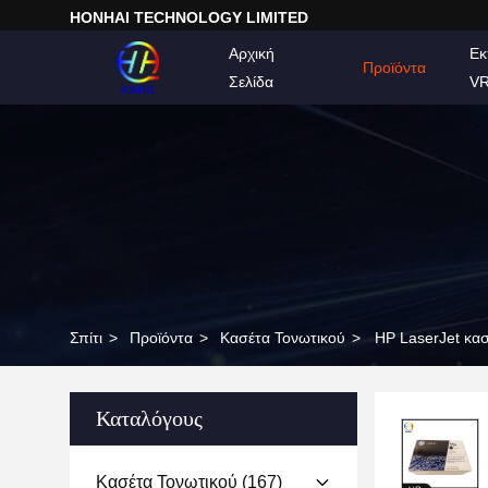
HONHAI TECHNOLOGY LIMITED
Αρχική
Εκ
Προϊόντα
Σελίδα
V
Σπίτι
>
Προϊόντα
>
Κασέτα Τονωτικού
>
HP LaserJet κασ
Καταλόγους
Κασέτα Τονωτικού
(167)