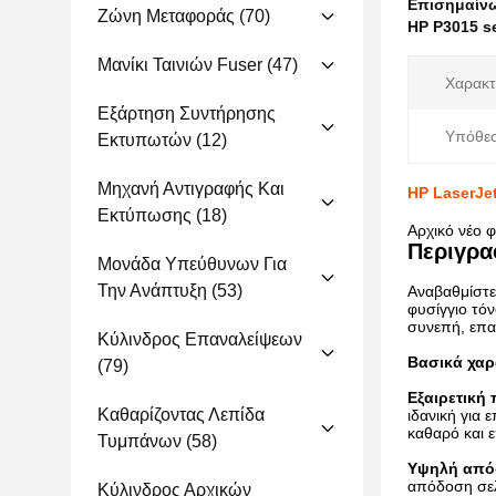
Επισημαίν
Ζώνη Μεταφοράς
(70)
HP P3015 se
Μανίκι Ταινιών Fuser
(47)
Χαρακτ
Εξάρτηση Συντήρησης
Υπόθε
Εκτυπωτών
(12)
Μηχανή Αντιγραφής Και
HP LaserJet
Εκτύπωσης
(18)
Αρχικό νέο 
Περιγρα
Μονάδα Υπεύθυνων Για
Την Ανάπτυξη
(53)
Αναβαθμίστε 
φυσίγγιο τόν
συνεπή, επα
Κύλινδρος Επαναλείψεων
Βασικά χαρ
(79)
Εξαιρετική
Καθαρίζοντας Λεπίδα
ιδανική για 
καθαρό και 
Τυμπάνων
(58)
Υψηλή από
απόδοση σελ
Κύλινδρος Αρχικών