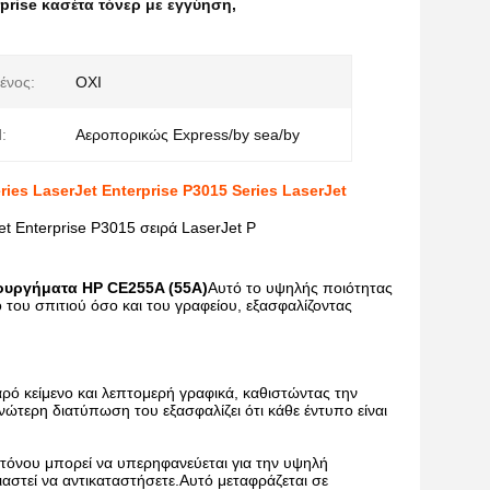
rprise κασέτα τόνερ με εγγύηση
,
ένος:
ΟΧΙ
:
Αεροπορικώς Express/by sea/by
ries LaserJet Enterprise P3015 Series LaserJet
et Enterprise P3015 σειρά LaserJet P
ουργήματα HP CE255A (55A)
Αυτό το υψηλής ποιότητας
ο του σπιτιού όσο και του γραφείου, εξασφαλίζοντας
ό κείμενο και λεπτομερή γραφικά, καθιστώντας την
 ανώτερη διατύπωση του εξασφαλίζει ότι κάθε έντυπο είναι
 τόνου μπορεί να υπερηφανεύεται για την υψηλή
αστεί να αντικαταστήσετε.Αυτό μεταφράζεται σε