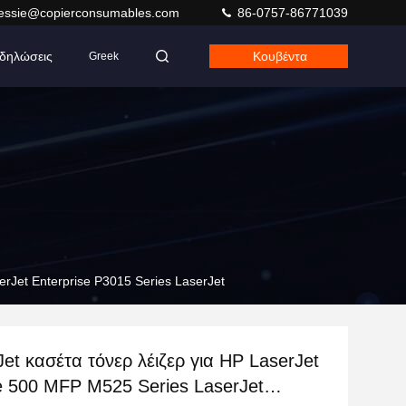
jessie@copierconsumables.com
86-0757-86771039
δηλώσεις
Κουβέντα
Greek
erJet Enterprise P3015 Series LaserJet
et κασέτα τόνερ λέιζερ για HP LaserJet
e 500 MFP M525 Series LaserJet