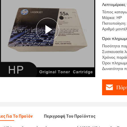
Enterpris
Λεπτομέρειες 
Τόπος καταγω
Μάρκα: HP
Πιστοποίηση:
Αριθμό μοντέ
Όροι πληρωμή
Ποσότητα παρ
Συσκευασία λ
Χρόνος παράδ
Όροι πληρωμή
Δυνατότητα π
Πάρτ
ες Για Το Προϊόν
Περιγραφή Του Προϊόντος