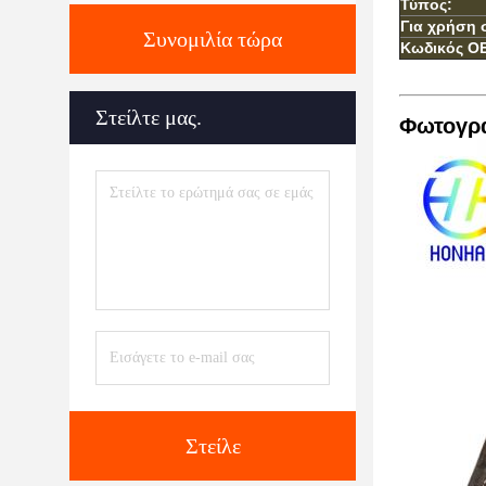
Τύπος:
Για χρήση 
Συνομιλία τώρα
Κωδικός O
Στείλτε μας.
Φωτογρα
Στείλε