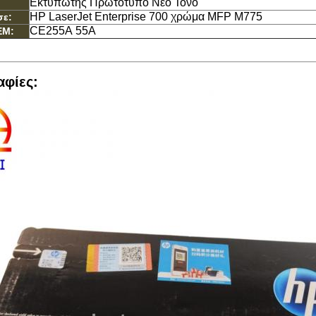
Εκτυπωτής Πρωτότυπο Νέο Τόνο
HP LaserJet Enterprise 700 χρώμα MFP M775
σε:
CE255Α 55Α
EM:
φίες: