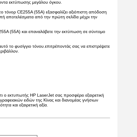
λοντα εκτύπωσης μεγάλου όγκου.
ο τόνορ CE255A (55A) εξασφαλίζει αξιόπιστη απόδοση
επή αποτελέσματα από την πρώτη σελίδα μέχρι την
E255A (55A) και επαναλάβετε την εκτύπωση σε σύντομο
αυτό το φυσίγγιο τόνου.επιτρέποντάς σας να επιστρέψετε
εριβάλλον.
ότι ο εκτυπωτής HP LaserJet σας προσφέρει εξαιρετική
ραφειακών ειδών της Κίνας και διανομέας γνήσιων
τητα και εξαιρετική αξία.