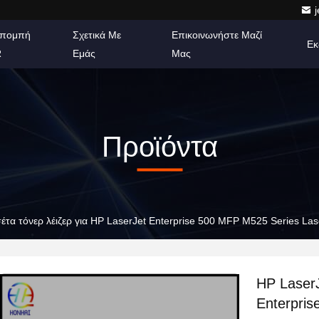
πομπή
Σχετικά Με
Επικοινωνήστε Μαζί
Εκ
R
Εμάς
Μας
Προϊόντα
έτα τόνερ λέιζερ για HP LaserJet Enterprise 500 MFP M525 Series Las
HP LaserJ
Enterpris