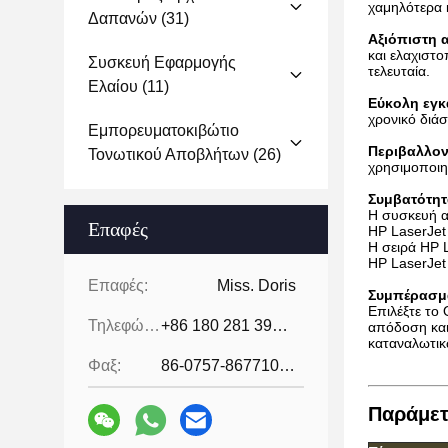
χαμηλότερα 
Δαπανών
(31)
Αξιόπιστη 
και ελαχιστ
Συσκευή Εφαρμογής
τελευταία.
Ελαίου
(11)
Εύκολη εγκ
χρονικό διάσ
Εμπορευματοκιβώτιο
Περιβαλλοντ
Τονωτικού Αποβλήτων
(26)
χρησιμοποιη
Συμβατότητ
Η συσκευή α
Επαφές
HP LaserJet
Η σειρά HP 
HP LaserJet
Επαφές:
Miss. Doris
Συμπέρασμ
Επιλέξτε το 
Τηλεφώνημα:
+86 180 281 39871
απόδοση και
καταναλωτικώ
Φαξ:
86-0757-86771039
Παράμετ