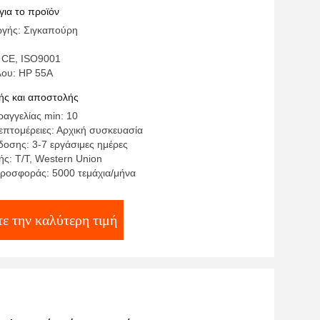
e P3015 Series LaserJet
για το προϊόν
γής: Σιγκαπούρη
 CE, ISO9001
λου: HP 55A
ς και αποστολής
αγγελίας min: 10
επτομέρειες: Αρχική συσκευασία
οσης: 3-7 εργάσιμες ημέρες
ς: T/T, Western Union
ροσφοράς: 5000 τεμάχια/μήνα
ε την καλύτερη τιμή