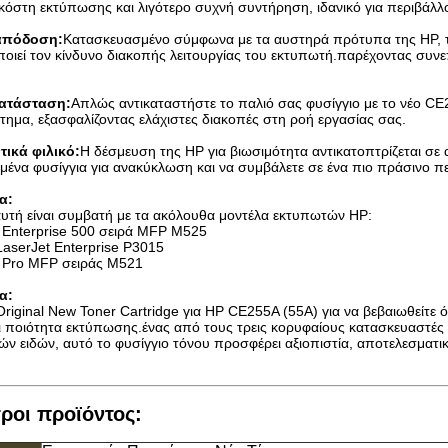
κόστη εκτύπωσης και λιγότερο συχνή συντήρηση, ιδανικό για περιβάλ
απόδοση:
Κατασκευασμένο σύμφωνα με τα αυστηρά πρότυπα της HP, τ
οποιεί τον κίνδυνο διακοπής λειτουργίας του εκτυπωτή.παρέχοντας συν
ατάσταση:
Απλώς αντικαταστήστε το παλιό σας φυσίγγιο με το νέο C
τημα, εξασφαλίζοντας ελάχιστες διακοπές στη ροή εργασίας σας.
ικά φιλικό:
Η δέσμευση της HP για βιωσιμότητα αντικατοπτρίζεται σε 
μένα φυσίγγια για ανακύκλωση και να συμβάλετε σε ένα πιο πράσινο π
α:
υτή είναι συμβατή με τα ακόλουθα μοντέλα εκτυπωτών HP:
 Enterprise 500 σειρά MFP M525
LaserJet Enterprise P3015
 Pro MFP σειράς M521
α:
Original New Toner Cartridge για HP CE255A (55A) για να βεβαιωθείτε 
 ποιότητα εκτύπωσης.ένας από τους τρεις κορυφαίους κατασκευαστές γ
ν ειδών, αυτό το φυσίγγιο τόνου προσφέρει αξιοπιστία, αποτελεσματικό
ροι προϊόντος: