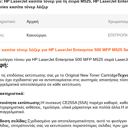
ω:
HP LaserJet κασέτα τόνερ για τη σειρά M525
,
HP LaserJet Ente
ries κασέτα τόνερ λέιζερ
ηριστικό:
Αρχική
Χρωματισμ
ση:
Καινούργιο.
ΕΠΙΤΡΟΠΗ
 κασέτα τόνερ λέιζερ για HP LaserJet Enterprise 500 MFP M525 Se
φυσίγγιο τόνου για HP LaserJet Enterprise 500 MFP M525 σειρά LaserJ
φή:
τις επιδόσεις εκτύπωσης σας με το Original New Toner Cartridge
Τεχν
ου έχει σχεδιαστεί για να ανταποκρίνεται στις αυστηρές απαιτήσεις τόσ
γγελματικά αποτελέσματα σε κάθε εκτύπωση.
ακτηριστικά:
 ποιότητα εκτύπωσης:
Η συσκευή CE255A (55A) παρέχει καθαρό, καθαρ
επιχειρηματικές εκθέσεις, τιμολόγια, υλικά μάρκετινγκ και πολλά άλλα.Η
επαγγελματικό.
δοση σελίδας:
Σχεδιασμένο για αποτελεσματικότητα, αυτό το φυσίγγιο
ίδας, επιτρέποντάς σας να εκτυπώσετε περισσότερες σελίδες πριν χρει