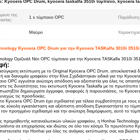
ω:
Kyocera OPC Drum
,
kyocera taskalfa 3510i τύμπανο
,
kyocera ta
όμενο της
1 x τύμπανο OPC
Παράδοση
ασίας:
:
Μαύρο
Χαρακτηρισ
hnology Kyocera OPC Drum για την Kyocera TASKalfa 3010i 3510i
nology Οριζινάλ Νέο OPC τύμπανο για την Kyocera TASKalfa 3010i 35
φή:
σύγκριτη εκτύπωση με το Original Kyocera OPC Drum, αποκλειστικά δ
 και διανομέα γραφείου στην Κίνα.Σχεδιάστηκαν ειδικά για την Kyocera 
ανο OPC εγγυάται ανώτερη απόδοση και αξιοπιστία για όλες τις απαιτ
στε τις δυνατότητες του εκτυπωτή Kyocera Taskalfa με το πρωτότυπο
ύπωσηΕίτε δημιουργείτε έγγραφα, αναφορές ή παρουσιάσεις, το Kyoce
υνεχώς τις προσδοκίες.
ο Kyocera OPC Drum έχει σχεδιαστεί για τέλεια συμβατότητα με τους εκ
τας εύκολη εγκατάσταση και αξιόπιστη απόδοση.Εγκαταστήστε το τύμ
 τον προηγμένο σχεδιασμό και την ανώτερη διαμόρφωση, αυτό το τύμπ
ς προμηθευτής καταναλωτικών υλικών γραφείου, η Honhai Technology
ροϊόντα σε επιχειρήσεις και ιδιώτες σε όλο τον κόσμο.Το πρωτότυπο 
ιστευτείτε την Honhai για όλες τις ανάγκες εκτύπωσης σας και βιώστ