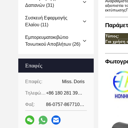
Αναβαθμίστε
Δαπανών
(31)
αξιοπιστία τ
εκτύπωσηςΠα
Συσκευή Εφαρμογής
Παράμετ
Ελαίου
(11)
Τύπος:
Εμπορευματοκιβώτιο
Για χρήση 
Τονωτικού Αποβλήτων
(26)
Φωτογρα
Επαφές
Επαφές:
Miss. Doris
Τηλεφώνημα:
+86 180 281 39871
Φαξ:
86-0757-86771039