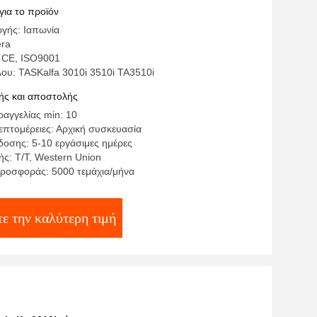
για το προϊόν
γής: Ιαπωνία
era
 CE, ISO9001
λου: TASKalfa 3010i 3510i TA3510i
ς και αποστολής
αγγελίας min: 10
επτομέρειες: Αρχική συσκευασία
οσης: 5-10 εργάσιμες ημέρες
ς: T/T, Western Union
ροσφοράς: 5000 τεμάχια/μήνα
ε την καλύτερη τιμή