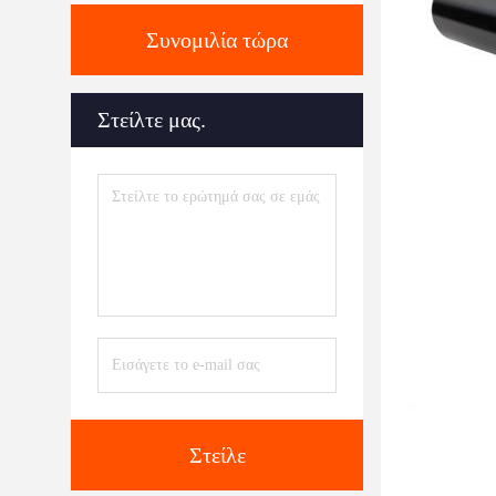
Συνομιλία τώρα
Στείλτε μας.
Στείλε