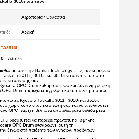
skalfa 3010i τύμπανο
:
Αεροπορία / Θάλασσα
τικό:
Αρχική
 TA3510i
10i TA3510i
ιαθέσιμο από την Honhai Technology LTD, τον κορυφαίο
Taskalfa 3011i., 3010i, και 3510i εκτυπωτές, αυτό το
ήσεις εκτύπωσης σας.
 Kyocera OPC Drum.καθαρό κείμενο και ζωντανή γραφική
ra OPC Drum παρέχει επαγγελματικά αποτελέσματα που
τυπωτές Kyocera Taskalfa 3011i, 3010i και 3510i,
πανο χωρίς κόπο στον εκτυπωτή σας και να απολαύσετε
ανο OPC παρέχει βέλτιστα αποτελέσματα σελίδα μετά
 LTD δεσμεύεται να παρέχει πρωτότυπα, υψηλής
Kyocera OPC Drum ενσαρκώνει αυτή τη
ε την ξεχωριστή ποιότητα των γνήσιων προϊόντων