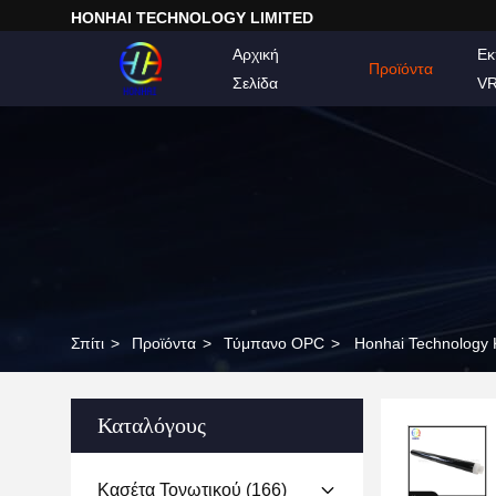
HONHAI TECHNOLOGY LIMITED
Αρχική
Εκ
Προϊόντα
Σελίδα
V
Σπίτι
>
Προϊόντα
>
Τύμπανο OPC
>
Honhai Technology 
Καταλόγους
Κασέτα Τονωτικού
(166)