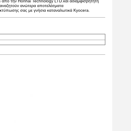
 από την Honhai Technology LTD.και αδιαμφισβήτητη
ου αναζητούν ανώτερα αποτελέσματα
εκτύπωσης σας με γνήσια καταναλωτικά Kyocera.