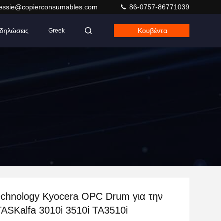
jessie@copierconsumables.com
86-0757-86771039
δηλώσεις
Κουβέντα
Greek
echnology Kyocera OPC Drum για την
ASKalfa 3010i 3510i TA3510i