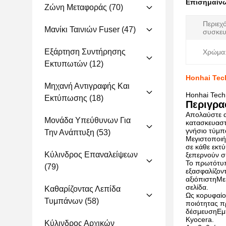
Επισημαίν
Ζώνη Μεταφοράς
(70)
Περιεχ
Μανίκι Ταινιών Fuser
(47)
συσκευ
Εξάρτηση Συντήρησης
Χρώμα
Εκτυπωτών
(12)
Honhai Tec
Μηχανή Αντιγραφής Και
Honhai Tech
Εκτύπωσης
(18)
Περιγρα
Απολαύστε α
Μονάδα Υπεύθυνων Για
κατασκευαστή
γνήσιο τύμπ
Την Ανάπτυξη
(53)
Μεγιστοποιή
σε κάθε εκτ
Κύλινδρος Επαναλείψεων
ξεπερνούν σ
Το πρωτότυπ
(79)
εξασφαλίζον
αξιόπιστηΜε
σελίδα.
Καθαρίζοντας Λεπίδα
Ως κορυφαίο
Τυμπάνων
(58)
ποιότητας π
δέσμευσηΕμπ
Kyocera.
Κύλινδρος Αρχικών