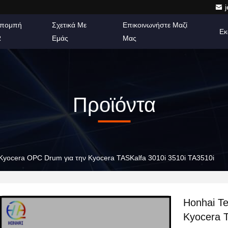
πομπή
Σχετικά Με
Επικοινωνήστε Μαζί
Εκ
R
Εμάς
Μας
Προϊόντα
Kyocera OPC Drum για την Kyocera TASKalfa 3010i 3510i TA3510i
Honhai T
Kyocera T