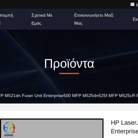
πομπή
Σχετικά Με
Επικοινωνήστε Μαζί
Εκ
R
Εμάς
Μας
Προϊόντα
FP M521dn Fuser Unit Enterprise500 MFP M525dn525f MFP M525cR
HP Laser
Enterpri