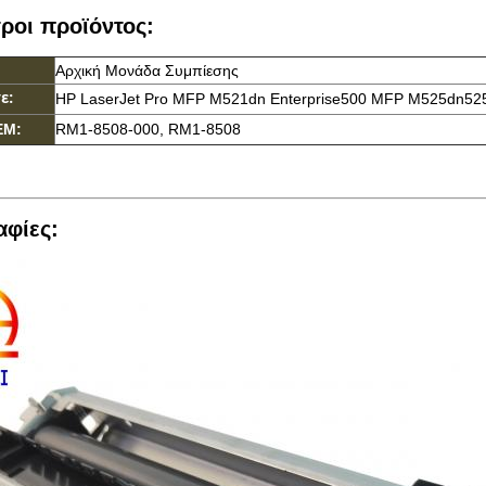
ροι προϊόντος:
Αρχική Μονάδα Συμπίεσης
ε:
HP LaserJet Pro MFP M521dn Enterprise500 MFP M525dn5
EM:
RM1-8508-000, RM1-8508
φίες: