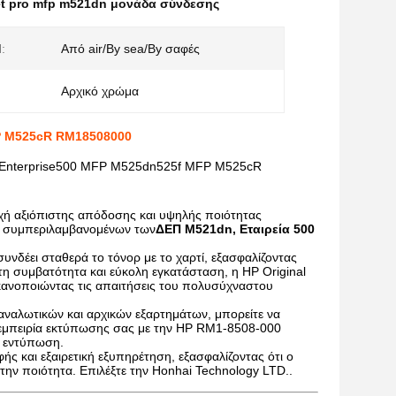
jet pro mfp m521dn μονάδα σύνδεσης
:
Από air/By sea/By σαφές
Αρχικό χρώμα
FP M525cR RM18508000
n Enterprise500 MFP M525dn525f MFP M525cR
οχή αξιόπιστης απόδοσης και υψηλής ποιότητας
e, συμπεριλαμβανομένων των
ΔΕΠ M521dn, Εταιρεία 500
υνδέει σταθερά το τόνορ με το χαρτί, εξασφαλίζοντας
η συμβατότητα και εύκολη εγκατάσταση, η HP Original
ικανοποιώντας τις απαιτήσεις του πολυσύχναστου
αναλωτικών και αρχικών εξαρτημάτων, μπορείτε να
ν εμπειρία εκτύπωσης σας με την HP RM1-8508-000
η εντύπωση.
ής και εξαιρετική εξυπηρέτηση, εξασφαλίζοντας ότι ο
 την ποιότητα. Επιλέξτε την Honhai Technology LTD..