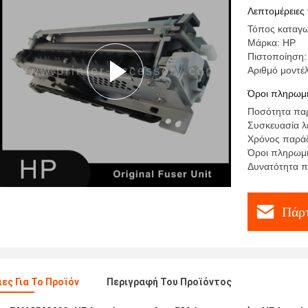
RM18508
Λεπτομέρειες 
Τόπος καταγω
Μάρκα: HP
Πιστοποίηση:
Αριθμό μοντ
Όροι πληρωμή
Ποσότητα παρ
Συσκευασία λ
Χρόνος παράδ
Όροι πληρωμή
Δυνατότητα π
Πάρτ
ες Για Το Προϊόν
Περιγραφή Του Προϊόντος