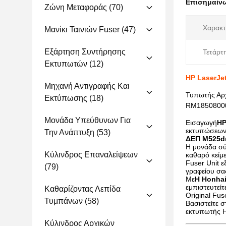
Επισημαίν
Ζώνη Μεταφοράς
(70)
Χαρακτ
Μανίκι Ταινιών Fuser
(47)
Εξάρτηση Συντήρησης
Τετάρτ
Εκτυπωτών
(12)
HP LaserJe
Μηχανή Αντιγραφής Και
Τυπωτής Αρ
Εκτύπωσης
(18)
RM1850800
Μονάδα Υπεύθυνων Για
Εισαγωγή
HP
εκτυπώσεων 
Την Ανάπτυξη
(53)
ΔΕΠ M525dn
Η μονάδα σύ
Κύλινδρος Επαναλείψεων
καθαρό κείμ
Fuser Unit 
(79)
γραφείου σα
Με
Η Honhai
εμπιστευτεί
Καθαρίζοντας Λεπίδα
Original Fu
Τυμπάνων
(58)
Βασιστείτε σ
εκτυπωτής HP
Κύλινδρος Αρχικών