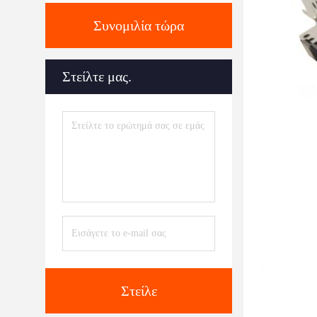
Συνομιλία τώρα
Στείλτε μας.
Στείλε