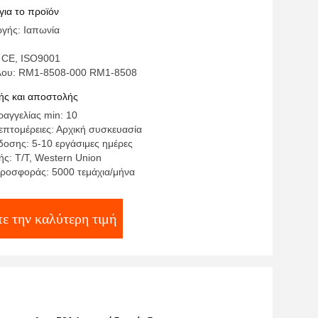
000
για το προϊόν
γής: Ιαπωνία
 CE, ISO9001
έλου: RM1-8508-000 RM1-8508
ς και αποστολής
αγγελίας min: 10
επτομέρειες: Αρχική συσκευασία
οσης: 5-10 εργάσιμες ημέρες
ς: T/T, Western Union
ροσφοράς: 5000 τεμάχια/μήνα
ε την καλύτερη τιμή