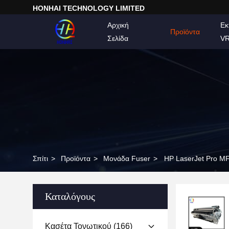
HONHAI TECHNOLOGY LIMITED
Αρχική
Εκ
Προϊόντα
Σελίδα
V
Σπίτι
>
Προϊόντα
>
Μονάδα Fuser
>
HP LaserJet Pro M
Καταλόγους
Κασέτα Τονωτικού
(166)