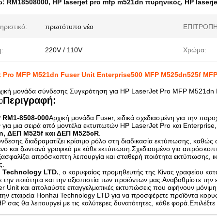
ω:
RM18508000
,
HP laserjet pro mfp m521dn πυρηνικός
,
HP laser
ηριστικό:
πρωτότυπο νέο
ΕΠΙΤΡΟΠΗ
η:
220V / 110V
Χρώμα:
t Pro MFP M521dn Fuser Unit Enterprise500 MFP M525dn525f M
χική μονάδα σύνδεσης Συγκρότηση για HP LaserJet Pro MFP M521d
Περιγραφή:
0
 RM1-8508-000
Αρχική μονάδα Fuser, ειδικά σχεδιασμένη για την παρ
για μια σειρά από μοντέλα εκτυπωτών HP LaserJet Pro και Enterpris
, ΔΕΠ M525f και ΔΕΠ M525cR
.
νδεσης διαδραματίζει κρίσιμο ρόλο στη διαδικασία εκτύπωσης, καθώς σ
ενο και ζωντανά γραφικά με κάθε εκτύπωση.Σχεδιασμένο για απρόσκοπτ
εξασφαλίζει απρόσκοπτη λειτουργία και σταθερή ποιότητα εκτύπωσης, 
ς.
 Technology LTD.
, ο κορυφαίος προμηθευτής της Κίνας γραφείου κατ
τε την ποιότητα και την αξιοπιστία των προϊόντων μας.Αναβαθμίστε τη
ser Unit και απολαύστε επαγγελματικές εκτυπώσεις που αφήνουν μόνιμ
την εταιρεία Honhai Technology LTD για να προσφέρετε προϊόντα κορυφ
 σας θα λειτουργεί με τις καλύτερες δυνατότητες, κάθε φορά.Επιλέξτε