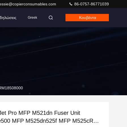
jessie@copierconsumables.com
86-0757-86771039
δηλώσεις
Κουβέντα
Greek
 RM18508000
Jet Pro MFP M521dn Fuser Unit
se500 MFP M525dn525f MFP M525cR