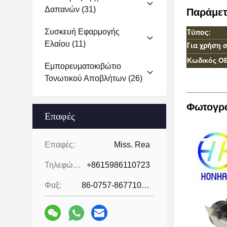
Δαπανών
(31)
Παράμετ
Συσκευή Εφαρμογής
Τύπος:
Ελαίου
(11)
Για χρήση σ
Κωδικός O
Εμπορευματοκιβώτιο
Τονωτικού Αποβλήτων
(26)
Φωτογρα
Επαφές
Επαφές:
Miss. Rea
Τηλεφώνημα:
+8615986110723
Φαξ:
86-0757-86771039