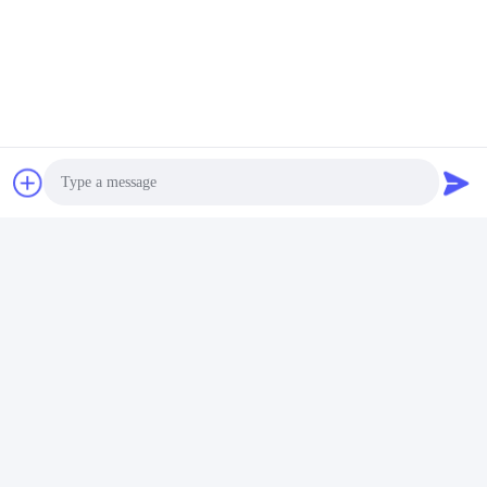
Επαφές:
Miss. Rea
Τηλεφώνημα:
+8615986110723
Φαξ:
86-0757-86771039
Συνομιλία τώρα
Photo
Στείλτε μας.
Video Call
Audio Call