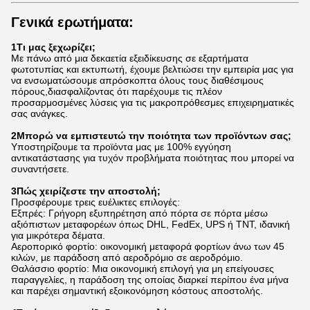
Γενικά ερωτήματα:
1Τι μας ξεχωρίζει;
Με πάνω από μια δεκαετία εξειδίκευσης σε εξαρτήματα
φωτοτυπίας και εκτυπωτή, έχουμε βελτιώσει την εμπειρία μας για
να ενσωματώσουμε απρόσκοπτα όλους τους διαθέσιμους
πόρους,διασφαλίζοντας ότι παρέχουμε τις πλέον
προσαρμοσμένες λύσεις για τις μακροπρόθεσμες επιχειρηματικές
σας ανάγκες.
2Μπορώ να εμπιστευτώ την ποιότητα των προϊόντων σας;
Υποστηρίζουμε τα προϊόντα μας με 100% εγγύηση
αντικατάστασης για τυχόν προβλήματα ποιότητας που μπορεί να
συναντήσετε.
3Πώς χειρίζεστε την αποστολή;
Προσφέρουμε τρεις ευέλικτες επιλογές:
Εξπρές: Γρήγορη εξυπηρέτηση από πόρτα σε πόρτα μέσω
αξιόπιστων μεταφορέων όπως DHL, FedEx, UPS ή TNT, ιδανική
για μικρότερα δέματα.
Αεροπορικό φορτίο: οικονομική μεταφορά φορτίων άνω των 45
κιλών, με παράδοση από αεροδρόμιο σε αεροδρόμιο.
Θαλάσσιο φορτίο: Μια οικονομική επιλογή για μη επείγουσες
παραγγελίες, η παράδοση της οποίας διαρκεί περίπου ένα μήνα
και παρέχει σημαντική εξοικονόμηση κόστους αποστολής.