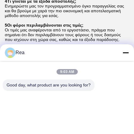
4Τι γίνεται με τα έξοδα αποστολής;
Ενημερώστε μας τον προγραμματισμένο όγκο παραγγελίας σας
και θα βρούμε με χαρά την πιο οικονομική και αποτελεσματική
μέθοδο αποστολής για εσάς.
5Οι φόροι περιλαμβάνονται στις τιμές;
Οι τιμές μας αναφέρονται από το εργοστάσιο, πράγμα που
σημαίνει ότι δεν περιλαμβάνουν τους φόρους ή τους δασμούς
που ισχύουν στη χώρα σας, καθώς και τα έξοδα παράδοσης.
6Ποιες μεθόδους πληρωμής δέχεστε;
Rea
Δεχόμαστε κυρίως πληρωμές T/T. Επιπλέον, για μικρότερες
συναλλαγές, δεχόμαστε πληρωμές μέσω της Western
Union.προσφέρουμε αυτή την επιλογή με ονομαστική επιπλέον
χρέωση 7%.
9:03 AM
Tags:
Good day, what product are you looking for?
η κεφαλή εκτύπωσης canon IPF750
Epson L4260 κεφαλής εκτύπωσης
η κεφαλή εκτύπωσης epson T5000
Επαφές