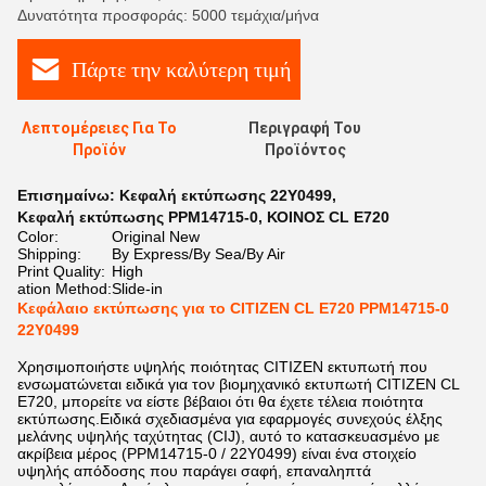
Δυνατότητα προσφοράς: 5000 τεμάχια/μήνα
Πάρτε την καλύτερη τιμή
Λεπτομέρειες Για Το
Περιγραφή Του
Προϊόν
Προϊόντος
Επισημαίνω:
Κεφαλή εκτύπωσης 22Y0499
,
Κεφαλή εκτύπωσης PPM14715-0
,
ΚΟΙΝΟΣ CL E720
Color:
Original New
Shipping:
By Express/By Sea/By Air
Print Quality:
High
ation Method:
Slide-in
Κεφάλαιο εκτύπωσης για το CITIZEN CL E720 PPM14715-0
22Y0499
Χρησιμοποιήστε υψηλής ποιότητας CITIZEN εκτυπωτή που
ενσωματώνεται ειδικά για τον βιομηχανικό εκτυπωτή CITIZEN CL
E720, μπορείτε να είστε βέβαιοι ότι θα έχετε τέλεια ποιότητα
εκτύπωσης.Ειδικά σχεδιασμένα για εφαρμογές συνεχούς έλξης
μελάνης υψηλής ταχύτητας (CIJ), αυτό το κατασκευασμένο με
ακρίβεια μέρος (PPM14715-0 / 22Y0499) είναι ένα στοιχείο
υψηλής απόδοσης που παράγει σαφή, επαναληπτά