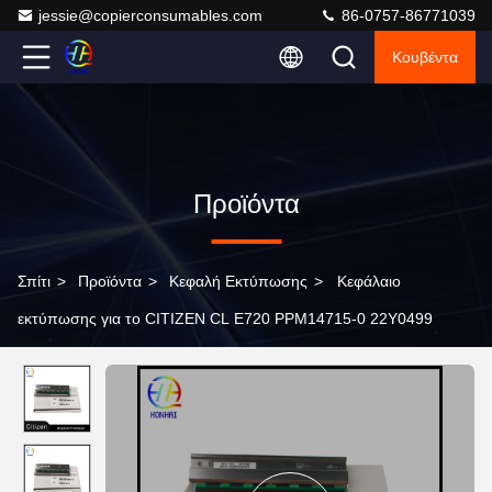
jessie@copierconsumables.com
86-0757-86771039
Κουβέντα
Προϊόντα
Σπίτι
>
Προϊόντα
>
Κεφαλή Εκτύπωσης
>
Κεφάλαιο
εκτύπωσης για το CITIZEN CL E720 PPM14715-0 22Y0499