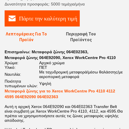
Δυνατότητα προσφοράς: 5000 τεμάχια/μήνα
Πάρτε την καλύτερη τιμή
Λεπτομέρειες Για Το
Περιγραφή Του
Προϊόν
Προϊόντος
Επισημαίνω:
Μεταφορά ζώνης 064E02363
,
Μεταφορά ζώνης 064E92090
,
Xerox WorkCentre Pro 4110
Χρώμα:
Αρχικό χρώμα
Υλικό:
ΠΕΤ
Με ταχυδρομική μεταφορά/μέσω θαλάσσης/με
Ναυτιλία:
αεροπορική μεταφορά
Ποιότητα
Υψηλή
τυπωμένων υλών:
Μεταφορά ζώνης για το Xerox WorkCentre Pro 4110 4112
4595 064E92090 064E02363
Αυτή η αρχική Xerox 064E92090 και 064E02363 Transfer Belt
είναι συμβατή με Xerox WorkCentre Pro 4110, 4112, και 4595.Θα
πρέπει να χρησιμοποιήσετε αυτές τις ζώνες μεταφοράς υψηλής
απόδοσης.