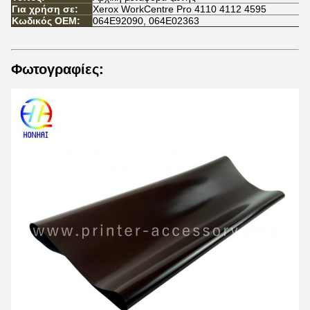
Για χρήση σε:
Xerox WorkCentre Pro 4110 4112 4595
Κωδικός OEM:
064E92090, 064E02363
Φωτογραφίες: