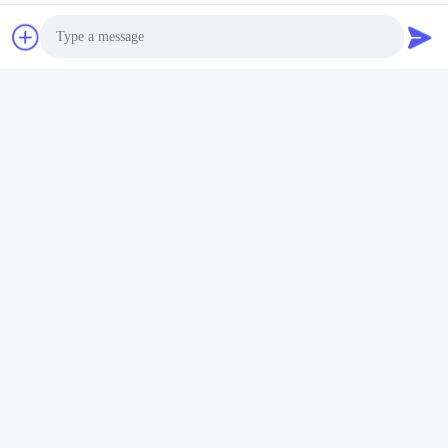
Συνομιλία τώρα
Photo
Στείλτε μας.
Video Call
Audio Call