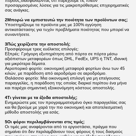
πόρους,διασφαλίζοντας ότι παρέχουμε τις πλέον
προσαρμοσμένες λύσεις για τις μακροπρόθεσμες επιχειρηματικές
σας ανάγκες.
2Μπορώ να εμπιστευτώ την ποιότητα των προϊόντων σας;
Υποστηρίζουμε τα προϊόντα μας με 100% εγγύηση
αντικατάστασης για τυχόν προβλήματα ποιότητας που μπορεί να
συναντήσετε.
3Πώς χειρίζεστε την αποστολή;
Προσφέρουμε τρεις ευέλικτες επιλογές:
Εξπρές: Γρήγορη εξυπηρέτηση από πόρτα σε πόρτα μέσω
αξιόπιστων μεταφορέων όπως DHL, FedEx, UPS ή TNT, ιδανική
για μικρότερα δέματα.
Αεροπορικό φορτίο: οικονομική μεταφορά φορτίων άνω των 45
κιλών, με παράδοση από αεροδρόμιο σε αεροδρόμιο.
Θαλάσσιο φορτίο: Μια οικονομική επιλογή για μη επείγουσες
παραγγελίες, η παράδοση της οποίας διαρκεί περίπου ένα μήνα
και παρέχει σημαντική εξοικονόμηση κόστους αποστολής.
4Τι γίνεται με τα έξοδα αποστολής;
Ενημερώστε μας τον προγραμματισμένο όγκο παραγγελίας σας
και θα βρούμε με χαρά την πιο οικονομική και αποτελεσματική
μέθοδο αποστολής για εσάς.
5Οι φόροι περιλαμβάνονται στις τιμές;
Οι τιμές μας αναφέρονται από το εργοστάσιο, πράγμα που
σημαίνει ότι δεν περιλαμβάνουν τους φόρους ή τους δασμούς