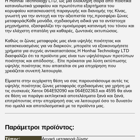
Η Honhai Technology LTD, ως μια ολόκληρη σειρά από ποιοτικά
καταναλωτικά γραφείου και πρωτότυπα εξαρτήματα του
κορυφαίου κατασκευαστή παραγωγής και διανομής της Κίνας,
γνωστή για την αντοχή και την αξιοπιστία της,προσφέρει ζώνες
μεταφοράςΚάθε μονάδα, σχεδιασμένη ειδικά για τα αντίστοιχα
μηχανήματα, εξασφαλίζει την ομοιόμορφη κατανομή του τόνου και
την ελάχιστη σπατάλη για καθαρές, ζωντανές εκτυπώσεις.
Καθώς οι ζώνες μεταφοράς μας είναι υψηλής ποιότητας και
κατασκευασμένες για να διαρκούν, μπορείτε να εξοικονομήσετε
χρήματα για συχνές αντικαταστάσεις.Η Honhai Technology LTD
διασφαλίζει ότι τα προϊόντα μας είναι των υψηλότερων προτύπων
ποιότητας και απόδοσης.. Είτε πρόκειται για λύση εκτύπωσης
υψηλής ποιότητας που απαιτείται σε μια επιχείρηση που
χρειάζεται συνεπή λειτουργία.
Είμαστε στην ευχάριστη θέση να σας παρουσιάσουμε αυτές τις
υψηλής ποιότητας ζώνες μεταφοράς σχεδιασμένες για χρήση με
τις συσκευές Xerox 064E92090 και 064E02363.και 4595 θα είναι
σε θέση να παράγει εκπληκτικά αποτελέσματα ξανά και ξανά,
επιτρέποντας στην επιχείρησή σας να λειτουργεί όσο το δυνατόν
πιο ομαλά και αποτελεσματικά με τα προϊόντα μας.
Παράμετροι προϊόντος:
Τύπος:
Αρχική μεταφορά ζώνης