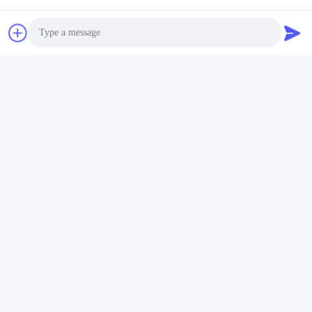
6Ποιες μεθόδους πληρωμής δέχεστε;
Δεχόμαστε κυρίως πληρωμές T/T. Επιπλέον, για μικρότερες
συναλλαγές, δεχόμαστε πληρωμές μέσω της Western
Union.προσφέρουμε αυτή την επιλογή με ονομαστική επιπλέον
χρέωση 7%.
Tags:
Συσκευή συντήρησης εκτυπωτή
Photo
μονάδα σύνδεσης m553 hp
Video Call
μονάδα σύνδεσης M577 hp
Audio Call
Επαφές
Επαφές:
Miss. Doris
Τηλεφώνημα:
+86 180 281 39871
Φαξ:
86-0757-86771039