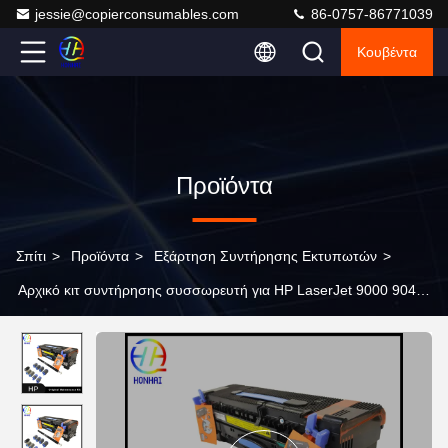
jessie@copierconsumables.com
86-0757-86771039
Κουβέντα
Προϊόντα
Σπίτι
>
Προϊόντα
>
Εξάρτηση Συντήρησης Εκτυπωτών
>
Αρχικό κιτ συντήρησης συσσωρευτή για HP LaserJet 9000 9040
9050 M9040 M9050 C9153A συσσωρευτή μονάδας συλλέκτη
κυλίνδρου