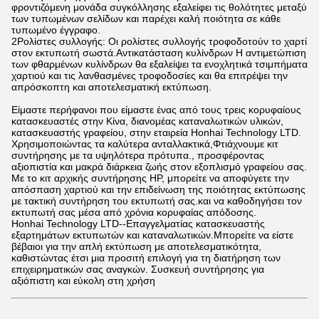
φροντιζόμενη μονάδα συγκόλλησης εξαλείφει τις θολότητες μεταξύ
των τυπωμένων σελίδων και παρέχει καλή ποιότητα σε κάθε
τυπωμένο έγγραφο.
2Ρολίστες συλλογής: Οι ρολίστες συλλογής τροφοδοτούν το χαρτί
στον εκτυπωτή σωστά.Αντικατάσταση κυλίνδρων Η αντιμετώπιση
των φθαρμένων κυλίνδρων θα εξαλείψει τα ενοχλητικά τσιμπήματα
χαρτιού και τις λανθασμένες τροφοδοσίες και θα επιτρέψει την
απρόσκοπτη και αποτελεσματική εκτύπωση.
Είμαστε περήφανοι που είμαστε ένας από τους τρεις κορυφαίους
κατασκευαστές στην Κίνα, διανομέας καταναλωτικών υλικών,
κατασκευαστής γραφείου, στην εταιρεία Honhai Technology LTD.
Χρησιμοποιώντας τα καλύτερα ανταλλακτικά,Φτιάχνουμε κιτ
συντήρησης με τα υψηλότερα πρότυπα., προσφέροντας
αξιοπιστία και μακρά διάρκεια ζωής στον εξοπλισμό γραφείου σας.
Με το κιτ αρχικής συντήρησης HP, μπορείτε να αποφύγετε την
απόσπαση χαρτιού και την επιδείνωση της ποιότητας εκτύπωσης
με τακτική συντήρηση του εκτυπωτή σας.και να καθοδηγήσει τον
εκτυπωτή σας μέσα από χρόνια κορυφαίας απόδοσης.
Honhai Technology LTD--Επαγγελματίας κατασκευαστής
εξαρτημάτων εκτυπωτών και καταναλωτικών.Μπορείτε να είστε
βέβαιοι για την απλή εκτύπωση με αποτελεσματικότητα,
καθιστώντας έτσι μια προσιτή επιλογή για τη διατήρηση των
επιχειρηματικών σας αναγκών. Συσκευή συντήρησης για
αξιόπιστη και εύκολη στη χρήση