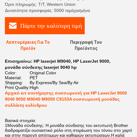
Όροι πληρωμής: T/T, Western Union
Δυνατότητα προσφοράς: 5000 τεμάχια/μήνα
Πάρτε την καλύτερη τιμή
Λεπτομέρειες Για Το
Περιγραφή Του
Προϊόν
Προϊόντος
Επισημαίνω:
HP laserjet M9040
,
HP LaserJet 9000
,
μονάδα σύνδεσης laserjet 9040 hp
Color:
Original Color
Material:
PET
Shipping:
By Express/By Sea/By Air
Print Quality:
High
Αρχικό κιτ συντήρησης συσσωρευτή για HP LaserJet 9000
9040 9050 M9040 M9050 C9153A συσσωρευτή μονάδας
συλλέκτη κυλίνδρου
Βασικά στοιχεία:
1Μονάδα σύνδεσης: Η μονάδα σύνδεσης του εκτυπωτή Brother
διαδραματίζει ουσιαστικό ρόλο στη στερέωση του τόνου στο χαρτί
και στην παροχή απότομων και καθαρών εκτυπώσεων.Η καλά