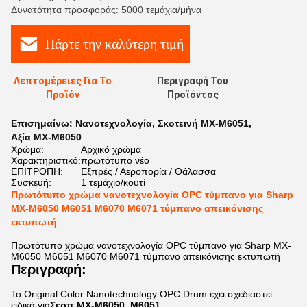
Δυνατότητα προσφοράς: 5000 τεμάχια/μήνα
Πάρτε την καλύτερη τιμή
Λεπτομέρειες Για Το
Περιγραφή Του
Προϊόν
Προϊόντος
Επισημαίνω:
Νανοτεχνολογία
,
Σκοτεινή MX-M6051
,
Αξία MX-M6050
Χρώμα:
Αρχικό χρώμα
Χαρακτηριστικό:
πρωτότυπο νέο
ΕΠΙΤΡΟΠΗ:
Εξπρές / Αεροπορία / Θάλασσα
Συσκευή:
1 τεμάχιο/κουτί
Πρωτότυπο χρώμα νανοτεχνολογία OPC τύμπανο για Sharp
MX-M6050 M6051 M6070 M6071 τύμπανο απεικόνισης
εκτυπωτή
Πρωτότυπο χρώμα νανοτεχνολογία OPC τύμπανο για Sharp MX-
M6050 M6051 M6070 M6071 τύμπανο απεικόνισης εκτυπωτή
Περιγραφή:
Το Original Color Nanotechnology OPC Drum έχει σχεδιαστεί
ειδικά για
Σερπ MX-M6050, M6051,