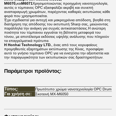
M6070,
και
M6071
Χρησιμοποιώντας προηγμένη νανοτεχνολογία,
αυτός ο τύμπανος OPC εξασφαλίζει ακριβή και συνεπή
αναπαραγωγή χρωμάτων, παρέχοντας καθαρές εκτυπώσεις κάθε
φορά που χρησιμοποιείται.
Έχει σχεδιαστεί για αντοχή και μακροχρόνια απόδοση, βοηθά στη
διατήρηση της απόδοσης του εκτυπωτή Sharp σας, μειώνοντας
παράλληλα την ανάγκη για συχνές αντικαταστάσεις.Η ανώτερη
ποιότητα του τύμπανου εγγυάται τη βέλτιστη μεταφορά του
τόνου, με αποτέλεσμα εκδόσεις υψηλής ανάλυσης που πληρούν
τα επαγγελματικά πρότυπα.
Η Honhai Technology LTD.
, ένας από τους κορυφαίους
προμηθευτές εξαρτημάτων εκτύπωσης της Κίνας, προσφέρει
αυτό το γνήσιο τύμπανο OPC για να ενισχύσει την αξιοπιστία και
την παραγωγικότητα των εκτυπωτικών σας δραστηριοτήτων.
Παράμετροι προϊόντος:
Τύπος:
Πρωτότυπο χρώμα νανοτεχνολογία OPC Drum
Για χρήση σε:
Σκοτεινή MX-M6050