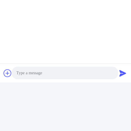
Προφίλ εταιρείας:
Photo
Video Call