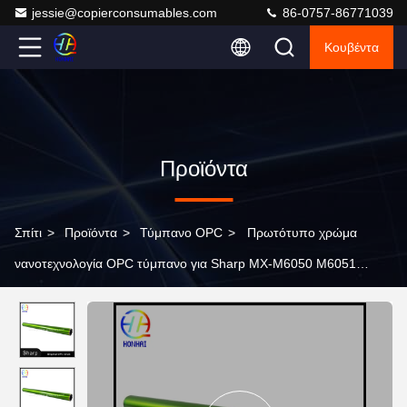
jessie@copierconsumables.com
86-0757-86771039
Κουβέντα
Προϊόντα
Σπίτι
>
Προϊόντα
>
Τύμπανο OPC
>
Πρωτότυπο χρώμα
νανοτεχνολογία OPC τύμπανο για Sharp MX-M6050 M6051
M6070 M6071 τύμπανο απεικόνισης εκτυπωτή