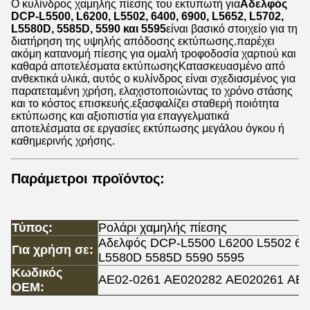
Ο κυλίνδρος χαμηλής πίεσης του εκτυπωτή για
Αδελφός
DCP-L5500, L6200, L5502, 6400, 6900, L5652, L5702,
L5580D, 5585D, 5590 και 5595
είναι βασικό στοιχείο για τη
διατήρηση της υψηλής απόδοσης εκτύπωσης.παρέχει
ακόμη κατανομή πίεσης για ομαλή τροφοδοσία χαρτιού και
καθαρά αποτελέσματα εκτύπωσηςΚατασκευασμένο από
ανθεκτικά υλικά, αυτός ο κυλίνδρος είναι σχεδιασμένος για
παρατεταμένη χρήση, ελαχιστοποιώντας το χρόνο στάσης
και το κόστος επισκευής.εξασφαλίζει σταθερή ποιότητα
εκτύπωσης και αξιοπιστία για επαγγελματικά
αποτελέσματα σε εργασίες εκτύπωσης μεγάλου όγκου ή
καθημερινής χρήσης.
Παράμετροι προϊόντος:
Τύπος:
Ρολάρι χαμηλής πίεσης
Αδελφός DCP-L5500 L6200 L5502 64
Για χρήση σε:
L5580D 5585D 5590 5595
Κωδικός
AE02-0261 AE020282 AE020261 AE0
OEM: