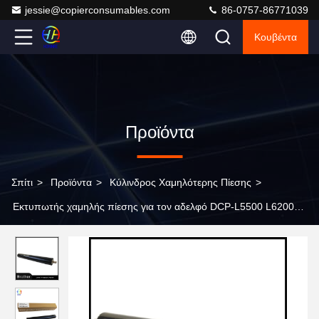
jessie@copierconsumables.com
86-0757-86771039
Κουβέντα
Προϊόντα
Σπίτι
>
Προϊόντα
>
Κύλινδρος Χαμηλότερης Πίεσης
>
Εκτυπωτής χαμηλής πίεσης για τον αδελφό DCP-L5500 L6200
L5502 6400 6900 L5652 L5702 L5580D 5585D 5590 5595