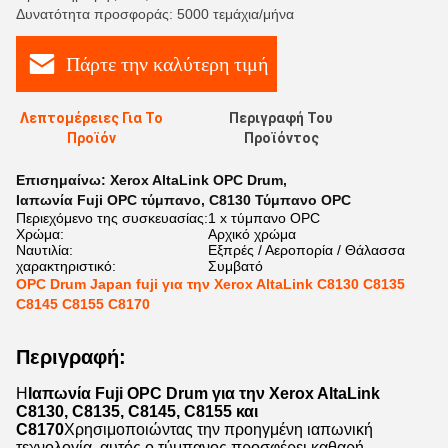
Δυνατότητα προσφοράς: 5000 τεμάχια/μήνα
Πάρτε την καλύτερη τιμή
Λεπτομέρειες Για Το
Περιγραφή Του
Προϊόν
Προϊόντος
Επισημαίνω:
Xerox AltaLink OPC Drum
,
Ιαπωνία Fuji OPC τύμπανο
,
C8130 Τύμπανο OPC
Περιεχόμενο της συσκευασίας:
1 x τύμπανο OPC
Χρώμα:
Αρχικό χρώμα
Ναυτιλία:
Εξπρές / Αεροπορία / Θάλασσα
χαρακτηριστικό:
Συμβατό
OPC Drum Japan fuji για την Xerox AltaLink C8130 C8135
C8145 C8155 C8170
Περιγραφή:
Η
Ιαπωνία Fuji OPC Drum για την Xerox AltaLink
C8130, C8135, C8145, C8155 και
C8170
Χρησιμοποιώντας την προηγμένη ιαπωνική
τεχνολογία, αυτός ο τύμπανος προσφέρει καθαρή,