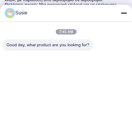
Θαλάσσιο φορτίο: Μια οικονομική επιλογή για μη επείγουσες
παραγγελίες, η παράδοση της οποίας διαρκεί περίπου ένα μήνα
Susie
και παρέχει σημαντική εξοικονόμηση κόστους αποστολής.
4Τι γίνεται με τα έξοδα αποστολής;
Ενημερώστε μας τον προγραμματισμένο όγκο παραγγελίας σας
7:41 AM
και θα βρούμε με χαρά την πιο οικονομική και αποτελεσματική
μέθοδο αποστολής για εσάς.
Good day, what product are you looking for?
5Οι φόροι περιλαμβάνονται στις τιμές;
Οι τιμές μας αναφέρονται από το εργοστάσιο, πράγμα που
σημαίνει ότι δεν περιλαμβάνουν τους φόρους ή τους δασμούς
που ισχύουν στη χώρα σας, καθώς και τα έξοδα παράδοσης.
6Ποιες μεθόδους πληρωμής δέχεστε;
Δεχόμαστε κυρίως πληρωμές T/T. Επιπλέον, για μικρότερες
συναλλαγές, δεχόμαστε πληρωμές μέσω της Western
Union.προσφέρουμε αυτή την επιλογή με ονομαστική επιπλέον
χρέωση 7%.
Tags:
Αντικατάσταση τυμπάνου OPC Xerox Versant
Τύμπανο OPC για Xerox Versant 2100