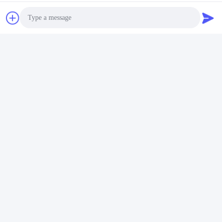
Γερμανικό τύμπανο OPC Xerox V3100
Επαφές
Επαφές:
Miss. Susie
Photo
Τηλεφώνημα:
+86 14739630203
Video Call
Φαξ:
86-0757-86771039
Audio Call
Συνομιλία τώρα
Στείλτε μας.