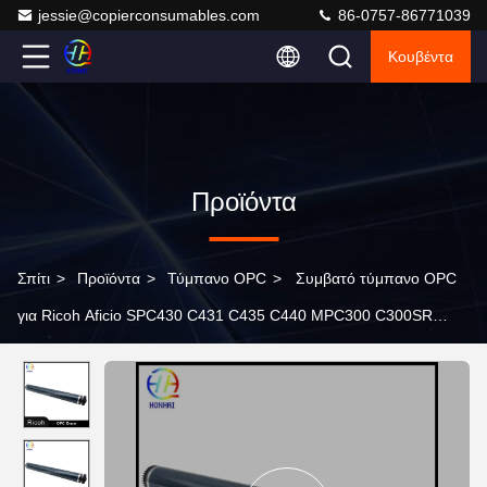
jessie@copierconsumables.com
86-0757-86771039
Κουβέντα
Προϊόντα
Σπίτι
>
Προϊόντα
>
Τύμπανο OPC
>
Συμβατό τύμπανο OPC
για Ricoh Aficio SPC430 C431 C435 C440 MPC300 C300SR
C400 C400SR με έξοδο υψηλής ποιότητας και μακροχρόνια
αντοχή