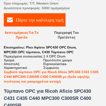
Όροι πληρωμής: T/T, Western Union
Δυνατότητα προσφοράς: 5000 τεμάχια/μήνα
Πάρτε την καλύτερη τιμή
Λεπτομέρειες Για Το
Περιγραφή Του
Προϊόν
Προϊόντος
Επισημαίνω:
Ρίκο Αφίσιο SPC430 OPC Drum
,
MPC300 OPC τύμπανο
,
C430 Τύμπανο OPC
Περιεχόμενα συσκευασίας:
1 X OPC Drum
Χρώμα:
Πρωτότυπο χρώμα
Αποστολή:
Express/air/sea
Χαρακτηριστικό:
Σύμφωνος
Συμβατό τύμπανο OPC για Ricoh Aficio SPC430 C431 C435
C440 MPC300 C300SR C400 C400SR με έξοδο υψηλής
ποιότητας και μακροχρόνια αντοχή
Τύμπανο OPC για Ricoh Aficio SPC430
C431 C435 C440 MPC300 C300SR C400
C400SR