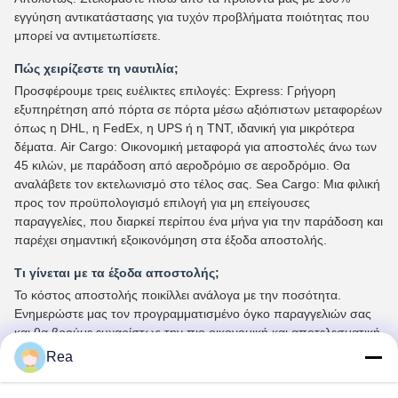
εγγύηση αντικατάστασης για τυχόν προβλήματα ποιότητας που
μπορεί να αντιμετωπίσετε.
Πώς χειρίζεστε τη ναυτιλία;
Προσφέρουμε τρεις ευέλικτες επιλογές: Express: Γρήγορη
εξυπηρέτηση από πόρτα σε πόρτα μέσω αξιόπιστων μεταφορέων
όπως η DHL, η FedEx, η UPS ή η TNT, ιδανική για μικρότερα
δέματα. Air Cargo: Οικονομική μεταφορά για αποστολές άνω των
45 κιλών, με παράδοση από αεροδρόμιο σε αεροδρόμιο. Θα
αναλάβετε τον εκτελωνισμό στο τέλος σας. Sea Cargo: Μια φιλική
προς τον προϋπολογισμό επιλογή για μη επείγουσες
παραγγελίες, που διαρκεί περίπου ένα μήνα για την παράδοση και
παρέχει σημαντική εξοικονόμηση στα έξοδα αποστολής.
Τι γίνεται με τα έξοδα αποστολής;
Το κόστος αποστολής ποικίλλει ανάλογα με την ποσότητα.
Ενημερώστε μας τον προγραμματισμένο όγκο παραγγελιών σας
και θα βρούμε ευχαρίστως την πιο οικονομική και αποτελεσματική
μέθοδο αποστολής για εσάς.
Rea
Οι φόροι συμπεριλαμβάνονται στις τιμές;