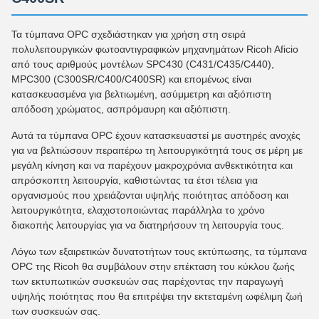
Τα τύμπανα OPC σχεδιάστηκαν για χρήση στη σειρά
πολυλειτουργικών φωτοαντιγραφικών μηχανημάτων Ricoh Aficio
από τους αριθμούς μοντέλων SPC430 (C431/C435/C440),
MPC300 (C300SR/C400/C400SR) και επομένως είναι
κατασκευασμένα για βελτιωμένη, ασύμμετρη και αξιόπιστη
απόδοση χρώματος, ασπρόμαυρη και αξιόπιστη.
Αυτά τα τύμπανα OPC έχουν κατασκευαστεί με αυστηρές ανοχές
για να βελτιώσουν περαιτέρω τη λειτουργικότητά τους σε μέρη με
μεγάλη κίνηση και να παρέχουν μακροχρόνια ανθεκτικότητα και
απρόσκοπτη λειτουργία, καθιστώντας τα έτσι τέλεια για
οργανισμούς που χρειάζονται υψηλής ποιότητας απόδοση και
λειτουργικότητα, ελαχιστοποιώντας παράλληλα το χρόνο
διακοπής λειτουργίας για να διατηρήσουν τη λειτουργία τους.
Λόγω των εξαιρετικών δυνατοτήτων τους εκτύπωσης, τα τύμπανα
OPC της Ricoh θα συμβάλουν στην επέκταση του κύκλου ζωής
των εκτυπωτικών συσκευών σας παρέχοντας την παραγωγή
υψηλής ποιότητας που θα επιτρέψει την εκτεταμένη ωφέλιμη ζωή
των συσκευών σας.