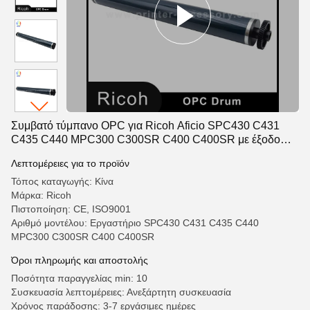
Συμβατό τύμπανο OPC για Ricoh Aficio SPC430 C431
C435 C440 MPC300 C300SR C400 C400SR με έξοδο
υψηλής ποιότητας και μακροχρόνια αντοχή
Λεπτομέρειες για το προϊόν
Τόπος καταγωγής: Κίνα
Μάρκα: Ricoh
Πιστοποίηση: CE, ISO9001
Αριθμό μοντέλου: Εργαστήριο SPC430 C431 C435 C440
MPC300 C300SR C400 C400SR
Όροι πληρωμής και αποστολής
Ποσότητα παραγγελίας min: 10
Συσκευασία λεπτομέρειες: Ανεξάρτητη συσκευασία
Χρόνος παράδοσης: 3-7 εργάσιμες ημέρες