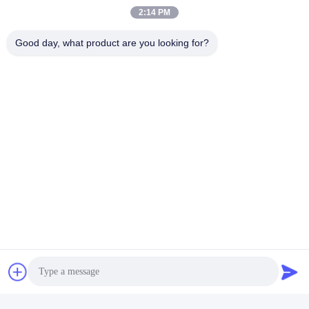
Οι τιμές μας αναφέρονται ως εκ του εργοστασίου, που σημαίνει
2:14 PM
ότι δεν περιλαμβάνουν φόρους ή δασμούς που ισχύουν στη χώρα
σας, καθώς και χρεώσεις παράδοσης.
Good day, what product are you looking for?
Ποιους τρόπους πληρωμής δέχεστε;
Δεχόμαστε κυρίως πληρωμές T/T. Επιπλέον, για μικρότερες
συναλλαγές, εξυπηρετούμε πληρωμές μέσω Western Union. Εάν
προτιμάτε την ευκολία του PayPal, προσφέρουμε αυτήν την
επιλογή με ονομαστική επιβάρυνση 7%.
Tags:
Ρίκο OPC Drum B2469510
Ρίκο 6001 OPC Drum
Ρίκο OPC Drum MP6000
Επαφές
Επαφές:
Miss. Rea
Τηλεφώνημα:
+8615986110723